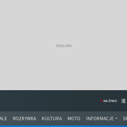
NA ŻYWO
ALE
ROZRYWKA
KULTURA
MOTO
INFORMACJE
S