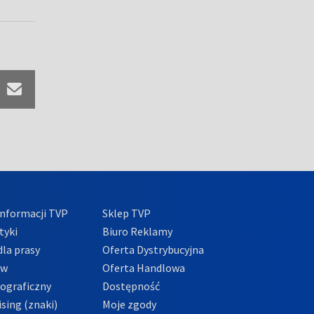
nformacji TVP
Sklep TVP
tyki
Biuro Reklamy
la prasy
Oferta Dystrybucyjna
ów
Oferta Handlowa
tograficzny
Dostępność
sing (znaki)
Moje zgody