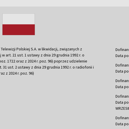
ewizji Polskiej S.A. w likwidacji, związanych z
Dofinan
j w art. 21 ust. 1 ustawy z dnia 29 grudnia 1992 r. o
Data po
r. poz. 1722 oraz z 2024 r. poz. 96) poprzez udzielenie
Dofinan
 31 ust. 2 ustawy z dnia 29 grudnia 1992 r. o radiofonii i
Data po
raz z 2024 r. poz. 96)
Dofinan
Data po
Dofinan
Data po
WRZESIE
Dofinan
Data po