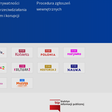
Prywatności
Procedura zgłoszeń
wewnętrznych
przeciwdziałania
m i korupcji