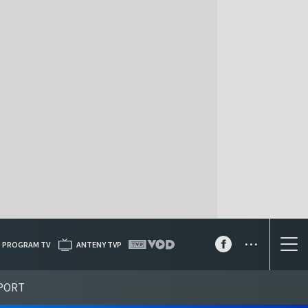
...
PROGRAM TV
ANTENY TVP
PORT