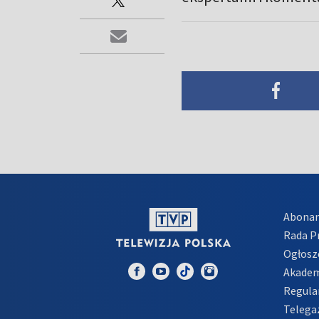
Abona
Rada 
Ogłosz
Akadem
Regula
Telega