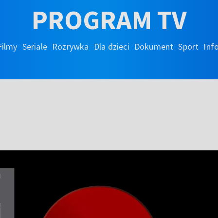
PROGRAM TV
Filmy
Seriale
Rozrywka
Dla dzieci
Dokument
Sport
Inf