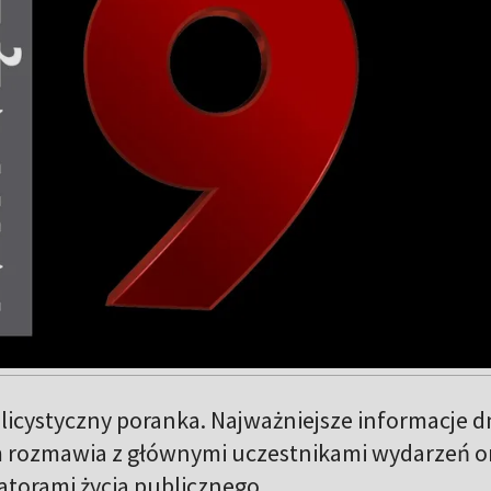
icystyczny poranka. Najważniejsze informacje dn
 rozmawia z głównymi uczestnikami wydarzeń o
atorami życia publicznego.