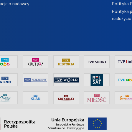
acje o nadawcy
Polityka 
Polityka 
nadużycio