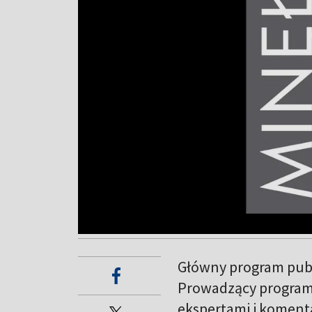
Główny program publ
Prowadzący program
ekspertami i koment