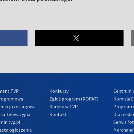
ment TVP
Konkursy
Centrum i
Programowa
Zgłoś program (ROPAT)
Komisja E
enia przetargowe
Kariera w TVP
Program d
ia Telewizyjna
Kontakt
Dla medi
min tvp.pl
Serwis fo
zeta ogłoszenia
Merchandi