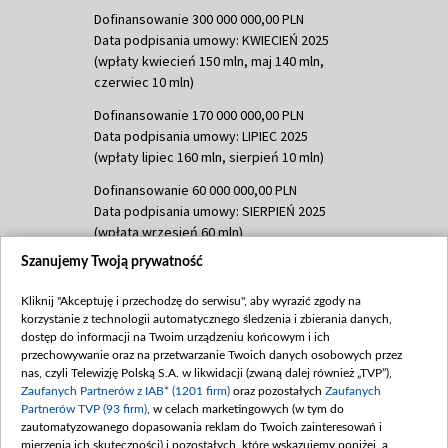
Dofinansowanie 300 000 000,00 PLN
Data podpisania umowy: KWIECIEŃ 2025
(wpłaty kwiecień 150 mln, maj 140 mln,
czerwiec 10 mln)
Dofinansowanie 170 000 000,00 PLN
Data podpisania umowy: LIPIEC 2025
(wpłaty lipiec 160 mln, sierpień 10 mln)
Dofinansowanie 60 000 000,00 PLN
Data podpisania umowy: SIERPIEŃ 2025
(wpłata wrzesień 60 mln)
Szanujemy Twoją prywatność
Dofinansowanie 635 783 051,21 PLN
Data podpisania umowy: WRZESIEŃ 2025
Kliknij "Akceptuję i przechodzę do serwisu", aby wyrazić zgody na
(wpłata wrzesień 100 mln, październik 350
korzystanie z technologii automatycznego śledzenia i zbierania danych,
mln, listopad 265 mln)
dostęp do informacji na Twoim urządzeniu końcowym i ich
przechowywanie oraz na przetwarzanie Twoich danych osobowych przez
Dofinansowanie 48 862 000,00 PLN
nas, czyli Telewizję Polską S.A. w likwidacji (zwaną dalej również „TVP”),
Data podpisania umowy: GRUDZIEŃ 2025
Zaufanych Partnerów z IAB* (1201 firm)
oraz pozostałych
Zaufanych
(wpłata grudzień 60,548 mln)
Partnerów TVP (93 firm)
, w celach marketingowych (w tym do
zautomatyzowanego dopasowania reklam do Twoich zainteresowań i
Dofinansowanie 900 000 000,00 PLN
mierzenia ich skuteczności) i pozostałych, które wskazujemy poniżej, a