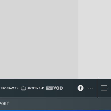
...
PROGRAM TV
ANTENY TVP
PORT