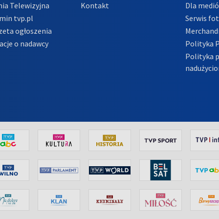
ia Telewizyjna
Kontakt
Dla medi
min tvp.pl
Serwis fo
zeta ogłoszenia
Merchandi
acje o nadawcy
Polityka 
Polityka 
nadużycio