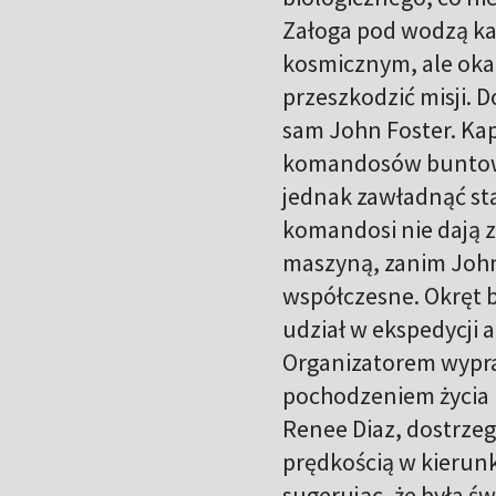
Załoga pod wodzą kap
kosmicznym, ale okaz
przeszkodzić misji. 
sam John Foster. Ka
komandosów buntown
jednak zawładnąć st
komandosi nie dają z
maszyną, zanim John 
współczesne. Okręt 
udział w ekspedycji 
Organizatorem wypra
pochodzeniem życia 
Renee Diaz, dostrzeg
prędkością w kierun
sugerując, że była ś