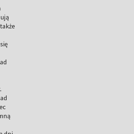
m
bują
 także
się
nad
.
nad
ec
omną
a dni