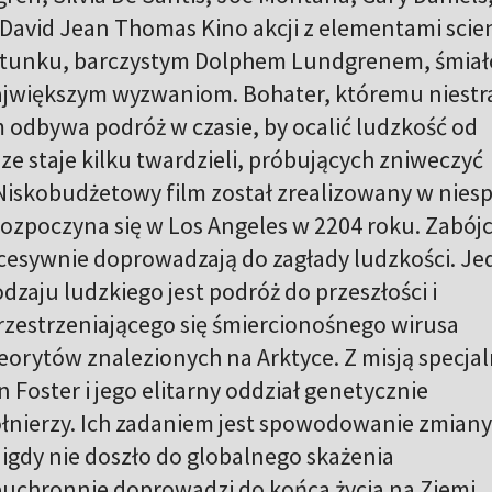
 David Jean Thomas Kino akcji z elementami scie
gatunku, barczystym Dolphem Lundgrenem, śmiał
ajwiększym wyzwaniom. Bohater, któremu niestr
m odbywa podróż w czasie, by ocalić ludzkość od
ze staje kilku twardzieli, próbujących zniweczyć
Niskobudżetowy film został zrealizowany w nies
rozpoczyna się w Los Angeles w 2204 roku. Zabój
esywnie doprowadzają do zagłady ludzkości. Je
dzaju ludzkiego jest podróż do przeszłości i
zestrzeniającego się śmiercionośnego wirusa
orytów znalezionych na Arktyce. Z misją specja
 Foster i jego elitarny oddział genetycznie
nierzy. Ich zadaniem jest spowodowanie zmiany
igdy nie doszło do globalnego skażenia
euchronnie doprowadzi do końca życia na Ziemi.