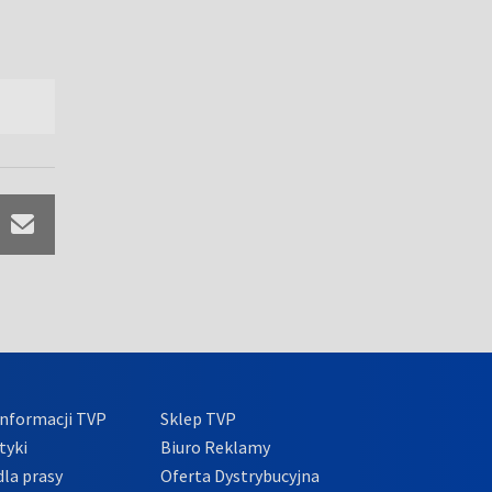
nformacji TVP
Sklep TVP
tyki
Biuro Reklamy
la prasy
Oferta Dystrybucyjna