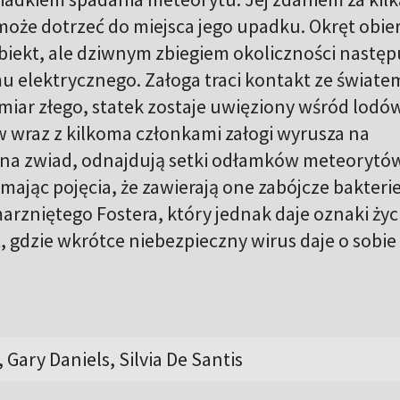
oże dotrzeć do miejsca jego upadku. Okręt obie
biekt, ale dziwnym zbiegiem okoliczności następ
u elektrycznego. Załoga traci kontakt ze świate
iar złego, statek zostaje uwięziony wśród lodó
w wraz z kilkoma członkami załogi wyrusza na
 na zwiad, odnajdują setki odłamków meteorytó
 mając pojęcia, że zawierają one zabójcze bakterie
arzniętego Fostera, który jednak daje oznaki życ
t, gdzie wkrótce niebezpieczny wirus daje o sobie
Gary Daniels, Silvia De Santis