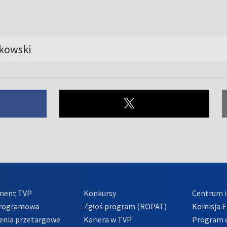
ikowski
ment TVP
Konkursy
Centrum i
Programowa
Zgłoś program (ROPAT)
Komisja E
enia przetargowe
Kariera w TVP
Program d