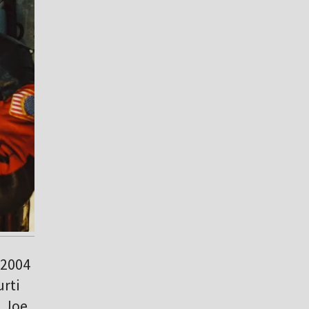
 2004
rti
, Joe