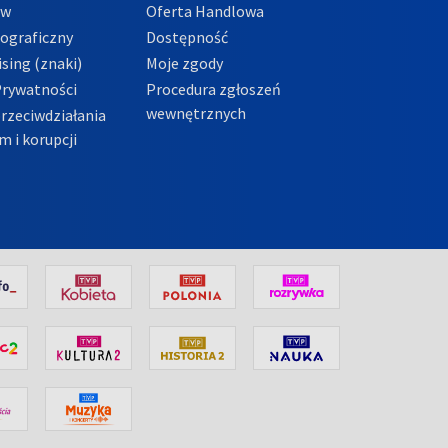
ów
Oferta Handlowa
tograficzny
Dostępność
sing (znaki)
Moje zgody
Prywatności
Procedura zgłoszeń
wewnętrznych
przeciwdziałania
m i korupcji