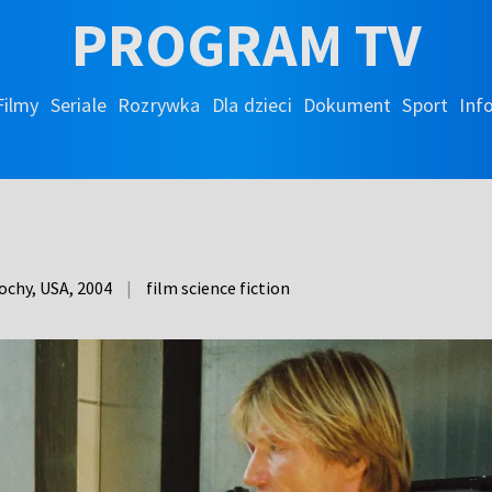
PROGRAM TV
Filmy
Seriale
Rozrywka
Dla dzieci
Dokument
Sport
Inf
ochy, USA,
2004
|
film science fiction