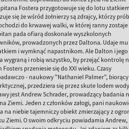
itana Fostera przygotowuje się do lotu statkie
uje się że wśród żołnierzy są zdrajcy, którzy pró
Dochodzi do krwawej walki, w której ranny zostaje
pitan pada ofiarą doskonale wyszkolonych
ików, prowadzonych przez Daltona. Udaje mu 
atkiem i wymknąć napastnikom. Ale Dalton i jego
a wygraną i robią wszystko, by przejąć kontrolę 
Fosters przeniesie się do XXI wieku. Czasy
badawczo - naukowy "Nathaniel Palmer", biorący
arktycznej, przedziera się przez skute lodem wody
wy jest Andrew Schrader, prowadzący badania 
na Ziemi. Jeden z członków załogi, pani naukowi
a na niebie tajemniczy obiekt zmierzający z ogr
ku Ziemi. O swoim odkryciu powiadamia Andrew,
wiadkiem spadania meteorytu. Jej zdaniem za kilk