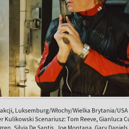
akcji, Luksemburg/Włochy/Wielka Brytania/USA
er Kulikowski Scenariusz: Tom Reeve, Gianluca Cu
ren, Silvia De Santis, Joe Montana, Gary Daniels