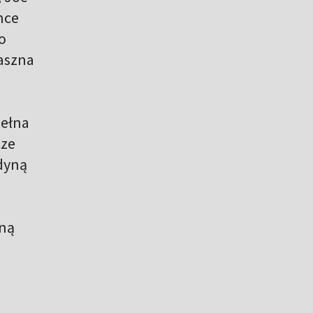
nce
o
aszna
pełna
cze
dyną
lną