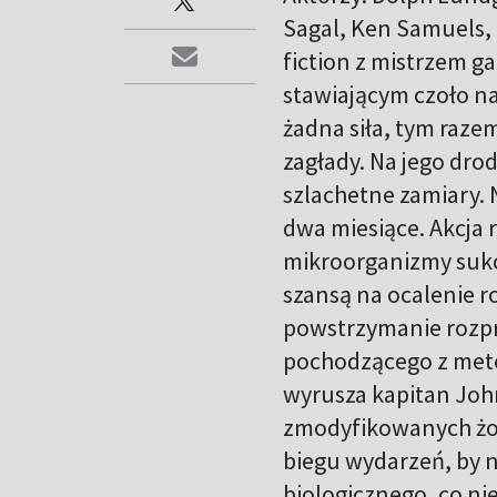
Sagal, Ken Samuels,
fiction z mistrzem 
stawiającym czoło n
żadna siła, tym raze
zagłady. Na jego drod
szlachetne zamiary. 
dwa miesiące. Akcja 
mikroorganizmy sukc
szansą na ocalenie ro
powstrzymanie rozpr
pochodzącego z mete
wyrusza kapitan John
zmodyfikowanych żoł
biegu wydarzeń, by n
biologicznego, co ni