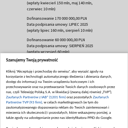
(wpłaty kwiecień 150 mln, maj 140 mln,
czerwiec 10 mln)
Dofinansowanie 170 000 000,00 PLN
Data podpisania umowy: LIPIEC 2025
(wpłaty lipiec 160 mln, sierpień 10 mln)
Dofinansowanie 60 000 000,00 PLN
Data podpisania umowy: SIERPIEŃ 2025
(wpłata wrzesień 60 mln)
Szanujemy Twoją prywatność
Dofinansowanie 635 783 051,21 PLN
Data podpisania umowy: WRZESIEŃ 2025
Kliknij "Akceptuję i przechodzę do serwisu", aby wyrazić zgody na
(wpłata wrzesień 100 mln, październik 350
korzystanie z technologii automatycznego śledzenia i zbierania danych,
mln, listopad 265 mln)
dostęp do informacji na Twoim urządzeniu końcowym i ich
przechowywanie oraz na przetwarzanie Twoich danych osobowych przez
Dofinansowanie 48 862 000,00 PLN
nas, czyli Telewizję Polską S.A. w likwidacji (zwaną dalej również „TVP”),
Data podpisania umowy: GRUDZIEŃ 2025
Zaufanych Partnerów z IAB* (1201 firm)
oraz pozostałych
Zaufanych
(wpłata grudzień 60,548 mln)
Partnerów TVP (93 firm)
, w celach marketingowych (w tym do
zautomatyzowanego dopasowania reklam do Twoich zainteresowań i
Dofinansowanie 900 000 000,00 PLN
mierzenia ich skuteczności) i pozostałych, które wskazujemy poniżej, a
Data podpisania umowy: LUTY 2026 (wpłata
także zgody na udostępnianie przez nas identyfikatora PPID do Google.
26 lutego 80 mln, 4 marca 370 mln,
8
kwiecień 180 mln, 7 maja 180 mln, 8