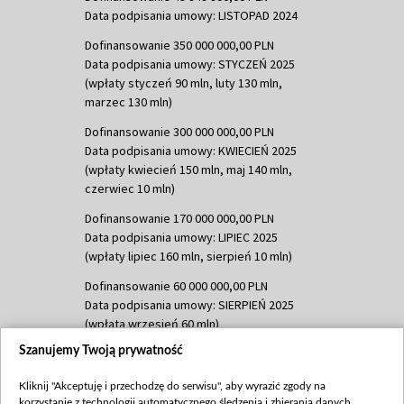
Data podpisania umowy: LISTOPAD 2024
Dofinansowanie 350 000 000,00 PLN
Data podpisania umowy: STYCZEŃ 2025
(wpłaty styczeń 90 mln, luty 130 mln,
marzec 130 mln)
Dofinansowanie 300 000 000,00 PLN
Data podpisania umowy: KWIECIEŃ 2025
(wpłaty kwiecień 150 mln, maj 140 mln,
czerwiec 10 mln)
Dofinansowanie 170 000 000,00 PLN
Data podpisania umowy: LIPIEC 2025
(wpłaty lipiec 160 mln, sierpień 10 mln)
Dofinansowanie 60 000 000,00 PLN
Data podpisania umowy: SIERPIEŃ 2025
(wpłata wrzesień 60 mln)
Szanujemy Twoją prywatność
Dofinansowanie 635 783 051,21 PLN
Data podpisania umowy: WRZESIEŃ 2025
Kliknij "Akceptuję i przechodzę do serwisu", aby wyrazić zgody na
(wpłata wrzesień 100 mln, październik 350
korzystanie z technologii automatycznego śledzenia i zbierania danych,