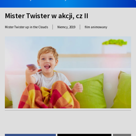
Mister Twister w akcji, cz II
|
|
Mister Twister up in the Clouds
Niemcy,
2019
film animowany