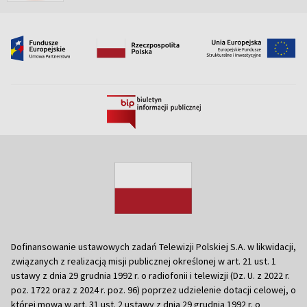
Dofinansowanie ustawowych zadań Telewizji Polskiej S.A. w likwidacji,
związanych z realizacją misji publicznej określonej w art. 21 ust. 1
ustawy z dnia 29 grudnia 1992 r. o radiofonii i telewizji (Dz. U. z 2022 r.
poz. 1722 oraz z 2024 r. poz. 96) poprzez udzielenie dotacji celowej, o
której mowa w art. 31 ust. 2 ustawy z dnia 29 grudnia 1992 r. o