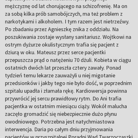
mężczyznę od lat chorującego na schizofrenię. Ma on
za sobą kilka prób samobójczych, ma też problem z
narkotykami i alkoholem. I tym razem jest nietrzeźwy.
Po zbadaniu przez Agnieszkę znika z oddziału. Na
poszukiwania zostaje wysłany sanitariusz. Wojtkowi na
ostrym dyżurze okulistycznym trafia się pacjent z
dziurą w oku. Mateusz przez serce pacjentki
przepuszcza prąd o natężeniu 70 dżuli. Kobieta w ciągu
ostatnich dwóch lat przeszła cztery zawały. Ponad
tydzień temu lekarze zauważyli u niej migotanie
przedsionków i jakby tego nie było dość, w poprzednim
szpitalu upadła i złamała rękę. Kardiowersja powinna
przywrócić jej sercu prawidłowy rytm. Do Ani trafia
pacjentka w ostatnim miesiącu ciąży. Wokół malucha
zaczęło gromadzić się niebezpiecznie dużo płynu
owodniowego. Potrzebna jest natychmiastowa
interwencja. Daria po całym dniu przyjmowania
pacjentów w przyszpitalnej Poradni Wad Twarzoczaszki