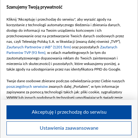
Szanujemy Twoją prywatność
Dofinansowanie 635 783 051,21 PLN
Data podpisania umowy: WRZESIEŃ 2025
Kliknij "Akceptuję i przechodzę do serwisu", aby wyrazić zgody na
(wpłata wrzesień 100 mln, październik 350
korzystanie z technologii automatycznego śledzenia i zbierania danych,
mln, listopad 265 mln)
dostęp do informacji na Twoim urządzeniu końcowym i ich
przechowywanie oraz na przetwarzanie Twoich danych osobowych przez
Dofinansowanie 48 862 000,00 PLN
nas, czyli Telewizję Polską S.A. w likwidacji (zwaną dalej również „TVP”),
Data podpisania umowy: GRUDZIEŃ 2025
Zaufanych Partnerów z IAB* (1201 firm)
oraz pozostałych
Zaufanych
(wpłata grudzień 60,548 mln)
Partnerów TVP (93 firm)
, w celach marketingowych (w tym do
zautomatyzowanego dopasowania reklam do Twoich zainteresowań i
Dofinansowanie 900 000 000,00 PLN
mierzenia ich skuteczności) i pozostałych, które wskazujemy poniżej, a
Data podpisania umowy: LUTY 2026 (wpłata
także zgody na udostępnianie przez nas identyfikatora PPID do Google.
26 lutego 80 mln, 4 marca 370 mln,
8
kwiecień 180 mln, 7 maja 180 mln, 8
Twoje dane osobowe zbierane podczas odwiedzania przez Ciebie naszych
czerwca 90 mln)
poszczególnych serwisów
zwanych dalej „Portalem”, w tym informacje
zapisywane za pomocą technologii takich jak: pliki cookie, sygnalizatory
Dofinansowanie 250 000 000,00 PLN
WWW lub innych podobnych technologii umożliwiających świadczenie
Data podpisania umowy LIPIEC 2026 (wpłata
dopasowanych i bezpiecznych usług, personalizację treści oraz reklam,
udostępnianie funkcji mediów społecznościowych oraz analizowanie ruchu
4 sierpnia 250 mln
Akceptuję i przechodzę do serwisu
w Internecie.
Twoje dane osobowe zbierane podczas odwiedzania przez Ciebie
Ustawienia zaawansowane
poszczególnych serwisów
na Portalu, takie jak adresy IP, identyfikatory
© 2026 Telewizja Polska S. A. w likwidacji
Twoich urządzeń końcowych i identyfikatory plików cookie, informacje o