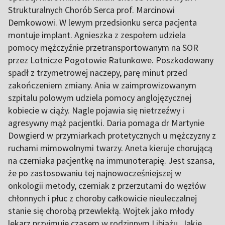
Strukturalnych Chorób Serca prof. Marcinowi
Demkowowi. W lewym przedsionku serca pacjenta
montuje implant. Agnieszka z zespołem udziela
pomocy mężczyźnie przetransportowanym na SOR
przez Lotnicze Pogotowie Ratunkowe. Poszkodowany
spadł z trzymetrowej naczepy, parę minut przed
zakończeniem zmiany. Ania w zaimprowizowanym
szpitalu polowym udziela pomocy anglojęzycznej
kobiecie w ciąży. Nagle pojawia się nietrzeźwy i
agresywny mąż pacjentki. Daria pomaga dr Martynie
Dowgierd w przymiarkach protetycznych u mężczyzny z
ruchami mimowolnymi twarzy. Aneta kieruje chorującą
na czerniaka pacjentkę na immunoterapię. Jest szansa,
że po zastosowaniu tej najnowocześniejszej w
onkologii metody, czerniak z przerzutami do węzłów
chłonnych i płuc z choroby całkowicie nieuleczalnej
stanie się chorobą przewlekłą. Wojtek jako młody
lekarz przyjmuje czasem w rodzinnym Libiążu. Jakie