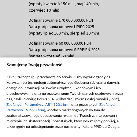
(wpłaty kwiecień 150 mln, maj 140 mln,
czerwiec 10 mln)
Dofinansowanie 170 000 000,00 PLN
Data podpisania umowy: LIPIEC 2025
(wpłaty lipiec 160 mln, sierpień 10 mln)
Dofinansowanie 60 000 000,00 PLN
Data podpisania umowy: SIERPIEŃ 2025
(wpłata wrzesień 60 mln)
Szanujemy Twoją prywatność
Dofinansowanie 635 783 051,21 PLN
Data podpisania umowy: WRZESIEŃ 2025
Kliknij "Akceptuję i przechodzę do serwisu", aby wyrazić zgody na
(wpłata wrzesień 100 mln, październik 350
korzystanie z technologii automatycznego śledzenia i zbierania danych,
mln, listopad 265 mln)
dostęp do informacji na Twoim urządzeniu końcowym i ich
przechowywanie oraz na przetwarzanie Twoich danych osobowych przez
Dofinansowanie 48 862 000,00 PLN
nas, czyli Telewizję Polską S.A. w likwidacji (zwaną dalej również „TVP”),
Data podpisania umowy: GRUDZIEŃ 2025
Zaufanych Partnerów z IAB* (1201 firm)
oraz pozostałych
Zaufanych
(wpłata grudzień 60,548 mln)
Partnerów TVP (93 firm)
, w celach marketingowych (w tym do
zautomatyzowanego dopasowania reklam do Twoich zainteresowań i
Dofinansowanie 900 000 000,00 PLN
mierzenia ich skuteczności) i pozostałych, które wskazujemy poniżej, a
Data podpisania umowy: LUTY 2026 (wpłata
także zgody na udostępnianie przez nas identyfikatora PPID do Google.
26 lutego 80 mln, 4 marca 370 mln,
8