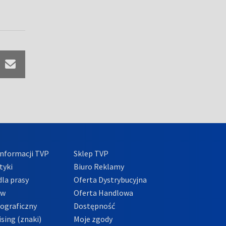
nformacji TVP
Sklep TVP
tyki
Biuro Reklamy
la prasy
Oferta Dystrybucyjna
ów
Oferta Handlowa
tograficzny
Dostępność
sing (znaki)
Moje zgody