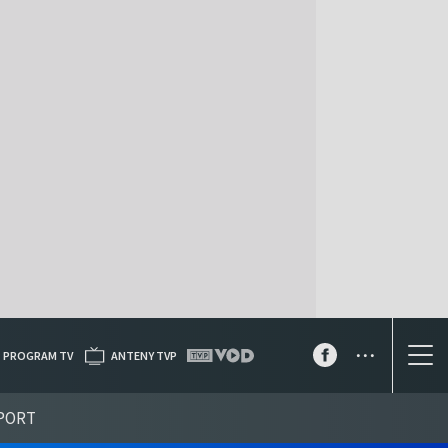
...
PROGRAM TV
ANTENY TVP
PORT