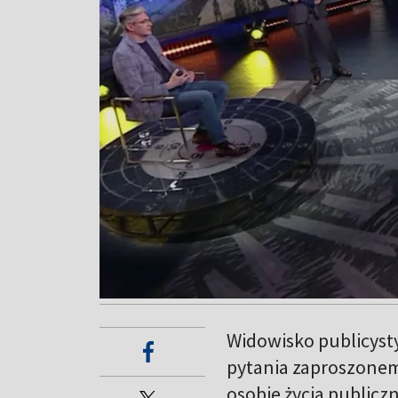
Widowisko publicysty
pytania zaproszonem
osobie życia public