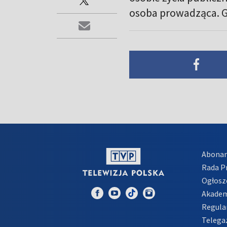
osoba prowadząca. Go
Abona
Rada 
Ogłosz
Akadem
Regula
Telega