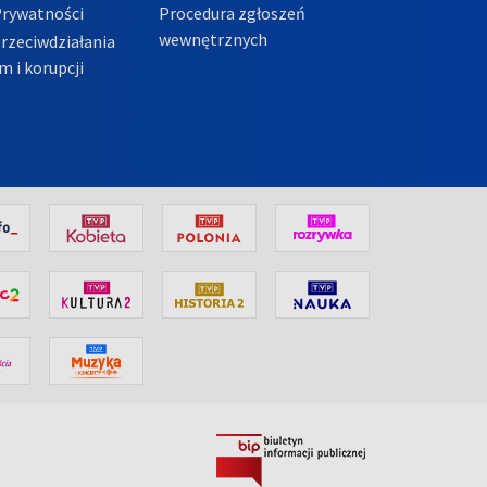
Prywatności
Procedura zgłoszeń
wewnętrznych
przeciwdziałania
m i korupcji