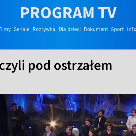
PROGRAM TV
Filmy
Seriale
Rozrywka
Dla dzieci
Dokument
Sport
Inf
czyli pod ostrzałem