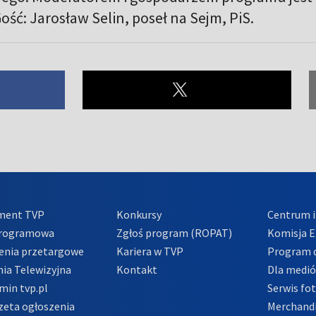
ść: Jarosław Selin, poseł na Sejm, PiS.
ment TVP
Konkursy
Centrum i
Programowa
Zgłoś program (ROPAT)
Komisja E
enia przetargowe
Kariera w TVP
Program d
ia Telewizyjna
Kontakt
Dla medi
min tvp.pl
Serwis fo
zeta ogłoszenia
Merchandi