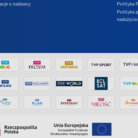
acje o nadawcy
Polityka 
Polityka 
nadużycio