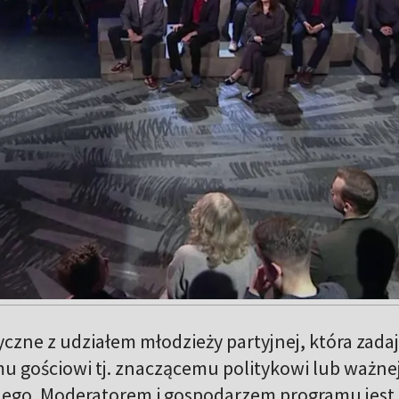
czne z udziałem młodzieży partyjnej, która zada
u gościowi tj. znaczącemu politykowi lub ważne
znego. Moderatorem i gospodarzem programu jest