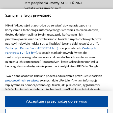
Data podpisania umowy: SIERPIEŃ 2025
(wpłata wrzesień 60 mln)
Szanujemy Twoją prywatność
Dofinansowanie 635 783 051,21 PLN
Data podpisania umowy: WRZESIEŃ 2025
Kliknij "Akceptuję i przechodzę do serwisu", aby wyrazić zgody na
(wpłata wrzesień 100 mln, październik 350
korzystanie z technologii automatycznego śledzenia i zbierania danych,
mln, listopad 265 mln)
dostęp do informacji na Twoim urządzeniu końcowym i ich
przechowywanie oraz na przetwarzanie Twoich danych osobowych przez
Dofinansowanie 48 862 000,00 PLN
nas, czyli Telewizję Polską S.A. w likwidacji (zwaną dalej również „TVP”),
Data podpisania umowy: GRUDZIEŃ 2025
Zaufanych Partnerów z IAB* (1201 firm)
oraz pozostałych
Zaufanych
(wpłata grudzień 60,548 mln)
Partnerów TVP (93 firm)
, w celach marketingowych (w tym do
zautomatyzowanego dopasowania reklam do Twoich zainteresowań i
Dofinansowanie 900 000 000,00 PLN
mierzenia ich skuteczności) i pozostałych, które wskazujemy poniżej, a
Data podpisania umowy: LUTY 2026 (wpłata
także zgody na udostępnianie przez nas identyfikatora PPID do Google.
26 lutego 80 mln, 4 marca 370 mln,
8
kwiecień 180 mln, 7 maja 180 mln, 8
Twoje dane osobowe zbierane podczas odwiedzania przez Ciebie naszych
czerwca 90 mln)
poszczególnych serwisów
zwanych dalej „Portalem”, w tym informacje
zapisywane za pomocą technologii takich jak: pliki cookie, sygnalizatory
Dofinansowanie 250 000 000,00 PLN
WWW lub innych podobnych technologii umożliwiających świadczenie
Data podpisania umowy LIPIEC 2026 (wpłata
dopasowanych i bezpiecznych usług, personalizację treści oraz reklam,
udostępnianie funkcji mediów społecznościowych oraz analizowanie ruchu
4 sierpnia 250 mln
Akceptuję i przechodzę do serwisu
w Internecie.
Twoje dane osobowe zbierane podczas odwiedzania przez Ciebie