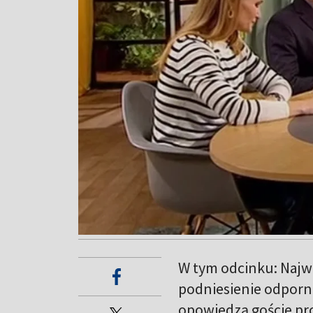
W tym odcinku: Najw
podniesienie odporno
opowiedzą goście pr