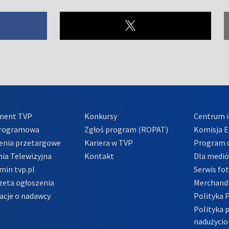
ment TVP
Konkursy
Centrum i
Programowa
Zgłoś program (ROPAT)
Komisja E
enia przetargowe
Kariera w TVP
Program d
ia Telewizyjna
Kontakt
Dla medi
min tvp.pl
Serwis fo
zeta ogłoszenia
Merchandi
acje o nadawcy
Polityka 
Polityka 
nadużycio