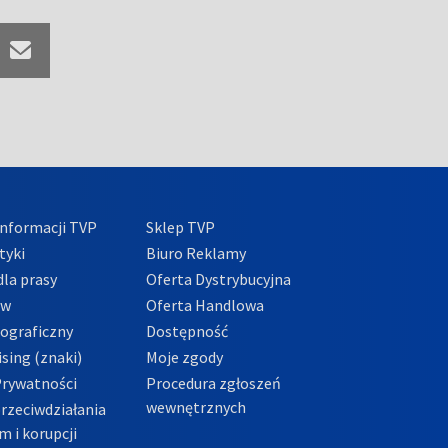
nformacji TVP
Sklep TVP
tyki
Biuro Reklamy
la prasy
Oferta Dystrybucyjna
ów
Oferta Handlowa
tograficzny
Dostępność
sing (znaki)
Moje zgody
Prywatności
Procedura zgłoszeń
wewnętrznych
przeciwdziałania
m i korupcji