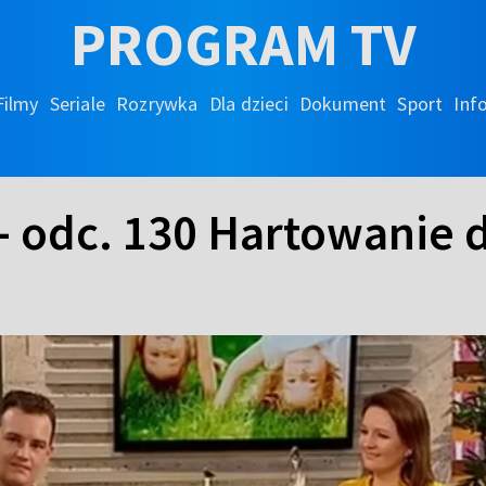
PROGRAM TV
Filmy
Seriale
Rozrywka
Dla dzieci
Dokument
Sport
Inf
- odc. 130 Hartowanie 