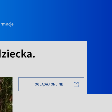
ormacje
dziecka.
OGLĄDAJ ONLINE