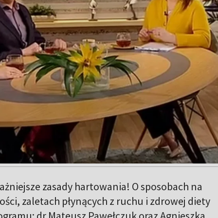
ażniejsze zasady hartowania! O sposobach na
ści, zaletach płynących z ruchu i zdrowej diety
ogramu: dr Mateusz Pawełczuk oraz Agnieszka