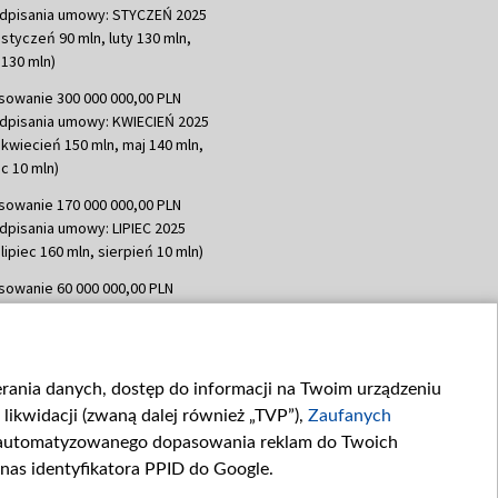
dpisania umowy: STYCZEŃ 2025
 styczeń 90 mln, luty 130 mln,
130 mln)
sowanie 300 000 000,00 PLN
dpisania umowy: KWIECIEŃ 2025
 kwiecień 150 mln, maj 140 mln,
c 10 mln)
sowanie 170 000 000,00 PLN
dpisania umowy: LIPIEC 2025
lipiec 160 mln, sierpień 10 mln)
sowanie 60 000 000,00 PLN
dpisania umowy: SIERPIEŃ 2025
 wrzesień 60 mln)
sowanie 635 783 051,21 PLN
ierania danych, dostęp do informacji na Twoim urządzeniu
dpisania umowy: WRZESIEŃ 2025
likwidacji (zwaną dalej również „TVP”),
Zaufanych
 wrzesień 100 mln, październik 350
topad 265 mln)
zautomatyzowanego dopasowania reklam do Twoich
 nas identyfikatora PPID do Google.
sowanie 48 862 000,00 PLN