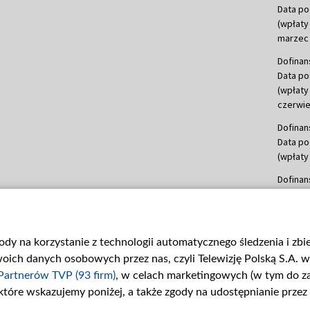
Data po
(wpłaty
marzec 
Dofinan
Data po
(wpłaty
czerwie
Dofinan
Data po
(wpłaty 
Dofinan
Data po
(wpłata
Dofinan
gody na korzystanie z technologii automatycznego śledzenia i zb
Data po
ch danych osobowych przez nas, czyli Telewizję Polską S.A. w 
(wpłata
mln, lis
Partnerów TVP (93 firm)
, w celach marketingowych (w tym do 
 które wskazujemy poniżej, a także zgody na udostępnianie przez
Dofinan