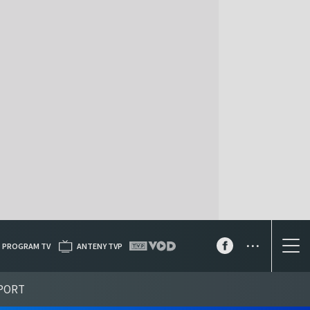
...
PROGRAM TV
ANTENY TVP
PORT