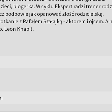
zieci, blogerka. W cyklu Ekspert radzi trener rod
z podpowie jak opanować złość rodzicielską.
otkanie z Rafałem Szałajką - aktorem i ojcem. A 
 o. Leon Knabit.
i