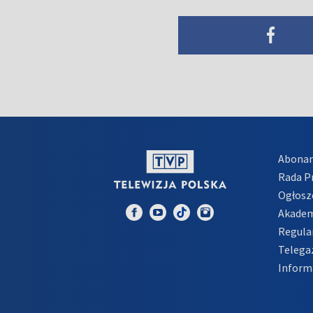
Abona
Rada 
Ogłosz
Akadem
Regula
Telega
Inform