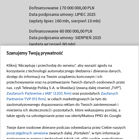
Dofinansowanie 170 000 000,00 PLN
Data podpisania umowy: LIPIEC 2025
(wpłaty lipiec 160 mln, sierpień 10 mln)
Dofinansowanie 60 000 000,00 PLN
Data podpisania umowy: SIERPIEŃ 2025
(wpłata wrzesień 60 mln)
Szanujemy Twoją prywatność
Dofinansowanie 635 783 051,21 PLN
Data podpisania umowy: WRZESIEŃ 2025
Kliknij "Akceptuję i przechodzę do serwisu", aby wyrazić zgody na
(wpłata wrzesień 100 mln, październik 350
korzystanie z technologii automatycznego śledzenia i zbierania danych,
mln, listopad 265 mln)
dostęp do informacji na Twoim urządzeniu końcowym i ich
przechowywanie oraz na przetwarzanie Twoich danych osobowych przez
Dofinansowanie 48 862 000,00 PLN
nas, czyli Telewizję Polską S.A. w likwidacji (zwaną dalej również „TVP”),
Data podpisania umowy: GRUDZIEŃ 2025
Zaufanych Partnerów z IAB* (1201 firm)
oraz pozostałych
Zaufanych
(wpłata grudzień 60,548 mln)
Partnerów TVP (93 firm)
, w celach marketingowych (w tym do
zautomatyzowanego dopasowania reklam do Twoich zainteresowań i
Dofinansowanie 900 000 000,00 PLN
mierzenia ich skuteczności) i pozostałych, które wskazujemy poniżej, a
Data podpisania umowy: LUTY 2026 (wpłata
także zgody na udostępnianie przez nas identyfikatora PPID do Google.
26 lutego 80 mln, 4 marca 370 mln,
8
kwiecień 180 mln, 7 maja 180 mln, 8
Twoje dane osobowe zbierane podczas odwiedzania przez Ciebie naszych
czerwca 90 mln)
poszczególnych serwisów
zwanych dalej „Portalem”, w tym informacje
zapisywane za pomocą technologii takich jak: pliki cookie, sygnalizatory