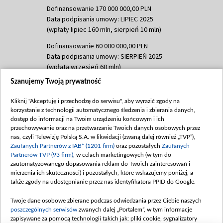
Dofinansowanie 170 000 000,00 PLN
Data podpisania umowy: LIPIEC 2025
(wpłaty lipiec 160 mln, sierpień 10 mln)
Dofinansowanie 60 000 000,00 PLN
Data podpisania umowy: SIERPIEŃ 2025
(wpłata wrzesień 60 mln)
Szanujemy Twoją prywatność
Dofinansowanie 635 783 051,21 PLN
Data podpisania umowy: WRZESIEŃ 2025
Kliknij "Akceptuję i przechodzę do serwisu", aby wyrazić zgody na
(wpłata wrzesień 100 mln, październik 350
korzystanie z technologii automatycznego śledzenia i zbierania danych,
mln, listopad 265 mln)
dostęp do informacji na Twoim urządzeniu końcowym i ich
przechowywanie oraz na przetwarzanie Twoich danych osobowych przez
Dofinansowanie 48 862 000,00 PLN
nas, czyli Telewizję Polską S.A. w likwidacji (zwaną dalej również „TVP”),
Data podpisania umowy: GRUDZIEŃ 2025
Zaufanych Partnerów z IAB* (1201 firm)
oraz pozostałych
Zaufanych
(wpłata grudzień 60,548 mln)
Partnerów TVP (93 firm)
, w celach marketingowych (w tym do
zautomatyzowanego dopasowania reklam do Twoich zainteresowań i
Dofinansowanie 900 000 000,00 PLN
mierzenia ich skuteczności) i pozostałych, które wskazujemy poniżej, a
Data podpisania umowy: LUTY 2026 (wpłata
także zgody na udostępnianie przez nas identyfikatora PPID do Google.
26 lutego 80 mln, 4 marca 370 mln,
8
kwiecień 180 mln, 7 maja 180 mln, 8
Twoje dane osobowe zbierane podczas odwiedzania przez Ciebie naszych
czerwca 90 mln)
poszczególnych serwisów
zwanych dalej „Portalem”, w tym informacje
zapisywane za pomocą technologii takich jak: pliki cookie, sygnalizatory