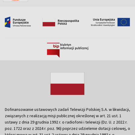
Dofinansowanie ustawowych zadań Telewizji Polskiej S.A. w likwidacji,
związanych z realizacją misji publicznej określonej w art. 21 ust. 1
ustawy z dnia 29 grudnia 1992 r. o radiofonii i telewizji (Dz. U. z 2022 r.
poz. 1722 oraz z 2024 r. poz. 96) poprzez udzielenie dotacji celowej, o
której mowa w art. 31 ust. 2 ustawy z dnia 29 grudnia 1992 r. o