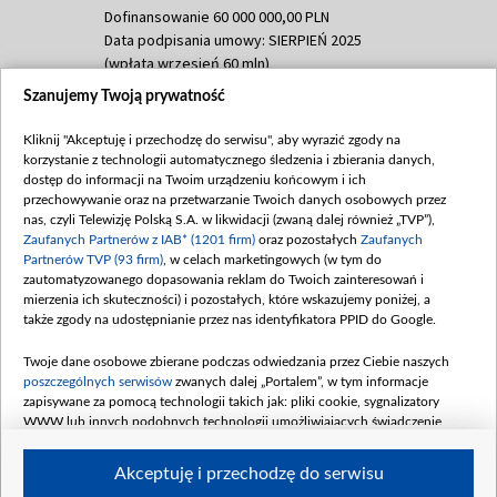
Dofinansowanie 60 000 000,00 PLN
Data podpisania umowy: SIERPIEŃ 2025
(wpłata wrzesień 60 mln)
Szanujemy Twoją prywatność
Dofinansowanie 635 783 051,21 PLN
Data podpisania umowy: WRZESIEŃ 2025
Kliknij "Akceptuję i przechodzę do serwisu", aby wyrazić zgody na
(wpłata wrzesień 100 mln, październik 350
korzystanie z technologii automatycznego śledzenia i zbierania danych,
mln, listopad 265 mln)
dostęp do informacji na Twoim urządzeniu końcowym i ich
przechowywanie oraz na przetwarzanie Twoich danych osobowych przez
Dofinansowanie 48 862 000,00 PLN
nas, czyli Telewizję Polską S.A. w likwidacji (zwaną dalej również „TVP”),
Data podpisania umowy: GRUDZIEŃ 2025
Zaufanych Partnerów z IAB* (1201 firm)
oraz pozostałych
Zaufanych
(wpłata grudzień 60,548 mln)
Partnerów TVP (93 firm)
, w celach marketingowych (w tym do
zautomatyzowanego dopasowania reklam do Twoich zainteresowań i
Dofinansowanie 900 000 000,00 PLN
mierzenia ich skuteczności) i pozostałych, które wskazujemy poniżej, a
Data podpisania umowy: LUTY 2026 (wpłata
także zgody na udostępnianie przez nas identyfikatora PPID do Google.
26 lutego 80 mln, 4 marca 370 mln,
8
kwiecień 180 mln, 7 maja 180 mln, 8
Twoje dane osobowe zbierane podczas odwiedzania przez Ciebie naszych
czerwca 90 mln)
poszczególnych serwisów
zwanych dalej „Portalem”, w tym informacje
zapisywane za pomocą technologii takich jak: pliki cookie, sygnalizatory
Dofinansowanie 250 000 000,00 PLN
WWW lub innych podobnych technologii umożliwiających świadczenie
Data podpisania umowy LIPIEC 2026 (wpłata
dopasowanych i bezpiecznych usług, personalizację treści oraz reklam,
udostępnianie funkcji mediów społecznościowych oraz analizowanie ruchu
4 sierpnia 250 mln
Akceptuję i przechodzę do serwisu
w Internecie.