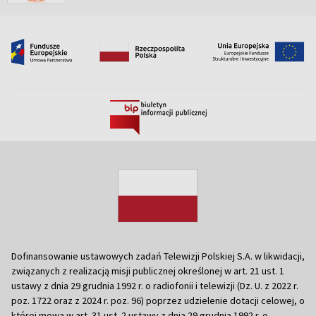
Dofinansowanie ustawowych zadań Telewizji Polskiej S.A. w likwidacji,
związanych z realizacją misji publicznej określonej w art. 21 ust. 1
ustawy z dnia 29 grudnia 1992 r. o radiofonii i telewizji (Dz. U. z 2022 r.
poz. 1722 oraz z 2024 r. poz. 96) poprzez udzielenie dotacji celowej, o
której mowa w art. 31 ust. 2 ustawy z dnia 29 grudnia 1992 r. o