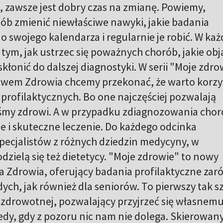
, zawsze jest dobry czas na zmianę. Powiemy,
osób zmienić niewłaściwe nawyki, jakie badania
o swojego kalendarza i regularnie je robić. W ka
ym, jak ustrzec się poważnych chorób, jakie ob
kłonić do dalszej diagnostyki. W serii "Moje zdro
stwem Zdrowia chcemy przekonać, że warto korzy
profilaktycznych. Bo one najczęściej pozwalają
teśmy zdrowi. A w przypadku zdiagnozowania cho
ie i skuteczne leczenie. Do każdego odcinka
pecjalistów z różnych dziedzin medycyny, w
dzielą się też dietetycy. "Moje zdrowie" to nowy
a Zdrowia, oferujący badania profilaktyczne za
ych, jak również dla seniorów. To pierwszy tak s
 zdrowotnej, pozwalający przyjrzeć się własnem
dy, gdy z pozoru nic nam nie dolega. Skierowany