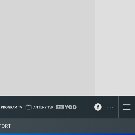
...
PROGRAM TV
ANTENY TVP
PORT