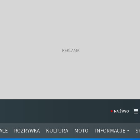
NA ŻYWO
ALE
ROZRYWKA
KULTURA
MOTO
INFORMACJE
S