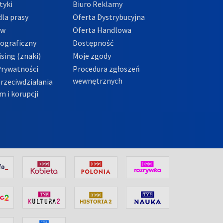
tyki
Biuro Reklamy
la prasy
Oferta Dystrybucyjna
ów
Oferta Handlowa
tograficzny
Dostępność
sing (znaki)
Moje zgody
Prywatności
Procedura zgłoszeń
wewnętrznych
przeciwdziałania
m i korupcji