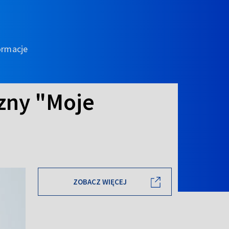
ormacje
czny "Moje
ZOBACZ WIĘCEJ