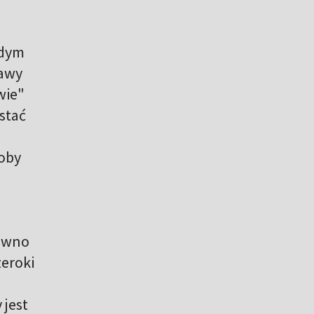
żdym
jawy
wie"
stać
roby
równo
zeroki
u
 jest