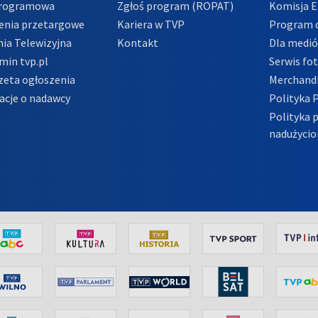
Programowa
Zgłoś program (ROPAT)
Komisja E
enia przetargowe
Kariera w TVP
Program d
ia Telewizyjna
Kontakt
Dla medi
min tvp.pl
Serwis fo
zeta ogłoszenia
Merchandi
acje o nadawcy
Polityka 
Polityka 
nadużycio