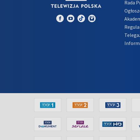
Rada 
Ogłosz
Akadem
Regula
Telega
Inform