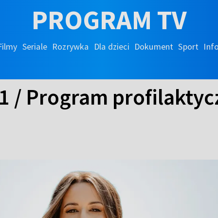
PROGRAM TV
Filmy
Seriale
Rozrywka
Dla dzieci
Dokument
Sport
Inf
11 / Program profilakty