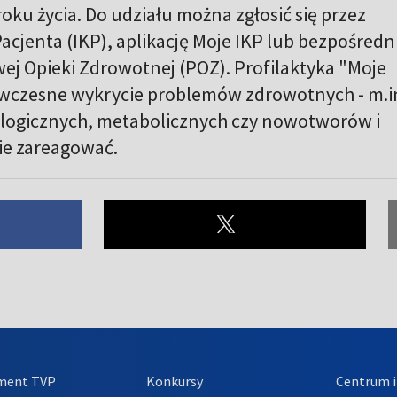
oku życia. Do udziału można zgłosić się przez
cjenta (IKP), aplikację Moje IKP lub bezpośredn
j Opieki Zdrowotnej (POZ). Profilaktyka "Moje
wczesne wykrycie problemów zdrowotnych - m.i
ologicznych, metabolicznych czy nowotworów i
ie zareagować.
ment TVP
Konkursy
Centrum i