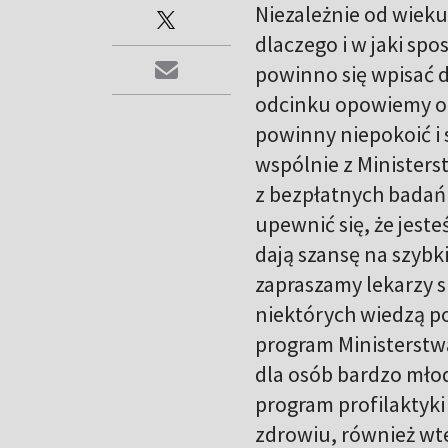
Niezależnie od wieku
dlaczego i w jaki sp
powinno się wpisać d
odcinku opowiemy o t
powinny niepokoić i s
wspólnie z Minister
z bezpłatnych badań 
upewnić się, że jes
dają szansę na szybk
zapraszamy lekarzy s
niektórych wiedzą po
program Ministerstw
dla osób bardzo młod
program profilaktyki
zdrowiu, również wte