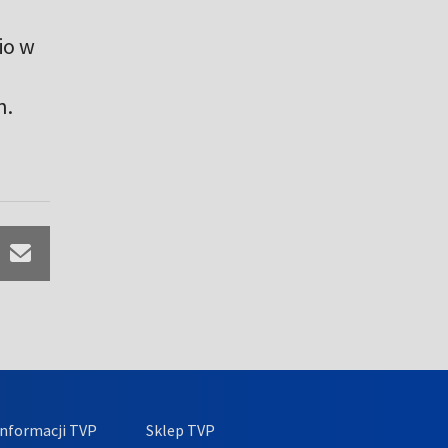
io w
n.
nformacji TVP
Sklep TVP