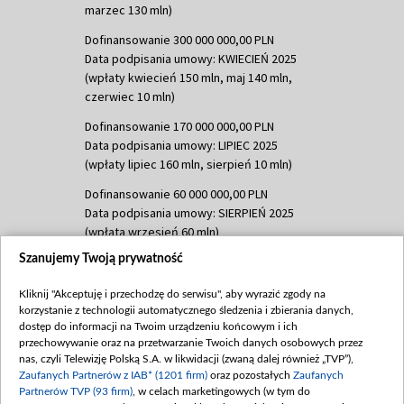
marzec 130 mln)
Dofinansowanie 300 000 000,00 PLN
Data podpisania umowy: KWIECIEŃ 2025
(wpłaty kwiecień 150 mln, maj 140 mln,
czerwiec 10 mln)
Dofinansowanie 170 000 000,00 PLN
Data podpisania umowy: LIPIEC 2025
(wpłaty lipiec 160 mln, sierpień 10 mln)
Dofinansowanie 60 000 000,00 PLN
Data podpisania umowy: SIERPIEŃ 2025
(wpłata wrzesień 60 mln)
Szanujemy Twoją prywatność
Dofinansowanie 635 783 051,21 PLN
Data podpisania umowy: WRZESIEŃ 2025
Kliknij "Akceptuję i przechodzę do serwisu", aby wyrazić zgody na
(wpłata wrzesień 100 mln, październik 350
korzystanie z technologii automatycznego śledzenia i zbierania danych,
mln, listopad 265 mln)
dostęp do informacji na Twoim urządzeniu końcowym i ich
przechowywanie oraz na przetwarzanie Twoich danych osobowych przez
Dofinansowanie 48 862 000,00 PLN
nas, czyli Telewizję Polską S.A. w likwidacji (zwaną dalej również „TVP”),
Data podpisania umowy: GRUDZIEŃ 2025
Zaufanych Partnerów z IAB* (1201 firm)
oraz pozostałych
Zaufanych
(wpłata grudzień 60,548 mln)
Partnerów TVP (93 firm)
, w celach marketingowych (w tym do