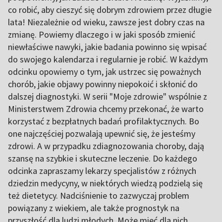
co robić, aby cieszyć się dobrym zdrowiem przez długie
lata! Niezależnie od wieku, zawsze jest dobry czas na
zmianę. Powiemy dlaczego i w jaki sposób zmienić
niewłaściwe nawyki, jakie badania powinno się wpisać
do swojego kalendarza i regularnie je robić. W każdym
odcinku opowiemy o tym, jak ustrzec się poważnych
chorób, jakie objawy powinny niepokoić i skłonić do
dalszej diagnostyki. W serii "Moje zdrowie" wspólnie z
Ministerstwem Zdrowia chcemy przekonać, że warto
korzystać z bezpłatnych badań profilaktycznych. Bo
one najczęściej pozwalają upewnić się, że jesteśmy
zdrowi. A w przypadku zdiagnozowania choroby, dają
szansę na szybkie i skuteczne leczenie. Do każdego
odcinka zapraszamy lekarzy specjalistów z różnych
dziedzin medycyny, w niektórych wiedzą podzielą się
też dietetycy. Nadciśnienie to zazwyczaj problem
powiązany z wiekiem, ale także prognostyk na
przyszłość dla ludzi młodych. Może mieć dla nich