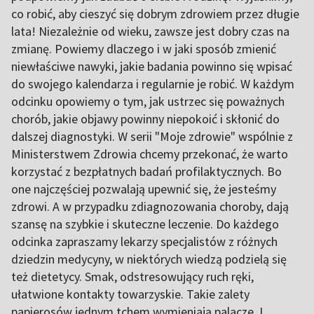
co robić, aby cieszyć się dobrym zdrowiem przez długie
lata! Niezależnie od wieku, zawsze jest dobry czas na
zmianę. Powiemy dlaczego i w jaki sposób zmienić
niewłaściwe nawyki, jakie badania powinno się wpisać
do swojego kalendarza i regularnie je robić. W każdym
odcinku opowiemy o tym, jak ustrzec się poważnych
chorób, jakie objawy powinny niepokoić i skłonić do
dalszej diagnostyki. W serii "Moje zdrowie" wspólnie z
Ministerstwem Zdrowia chcemy przekonać, że warto
korzystać z bezpłatnych badań profilaktycznych. Bo
one najczęściej pozwalają upewnić się, że jesteśmy
zdrowi. A w przypadku zdiagnozowania choroby, dają
szansę na szybkie i skuteczne leczenie. Do każdego
odcinka zapraszamy lekarzy specjalistów z różnych
dziedzin medycyny, w niektórych wiedzą podzielą się
też dietetycy. Smak, odstresowujący ruch ręki,
ułatwione kontakty towarzyskie. Takie zalety
papierosów jednym tchem wymieniają palacze. I