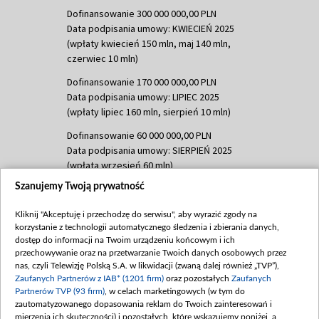
Dofinansowanie 300 000 000,00 PLN
Data podpisania umowy: KWIECIEŃ 2025
(wpłaty kwiecień 150 mln, maj 140 mln,
czerwiec 10 mln)
Dofinansowanie 170 000 000,00 PLN
Data podpisania umowy: LIPIEC 2025
(wpłaty lipiec 160 mln, sierpień 10 mln)
Dofinansowanie 60 000 000,00 PLN
Data podpisania umowy: SIERPIEŃ 2025
(wpłata wrzesień 60 mln)
Szanujemy Twoją prywatność
Dofinansowanie 635 783 051,21 PLN
Data podpisania umowy: WRZESIEŃ 2025
Kliknij "Akceptuję i przechodzę do serwisu", aby wyrazić zgody na
(wpłata wrzesień 100 mln, październik 350
korzystanie z technologii automatycznego śledzenia i zbierania danych,
mln, listopad 265 mln)
dostęp do informacji na Twoim urządzeniu końcowym i ich
przechowywanie oraz na przetwarzanie Twoich danych osobowych przez
Dofinansowanie 48 862 000,00 PLN
nas, czyli Telewizję Polską S.A. w likwidacji (zwaną dalej również „TVP”),
Data podpisania umowy: GRUDZIEŃ 2025
Zaufanych Partnerów z IAB* (1201 firm)
oraz pozostałych
Zaufanych
(wpłata grudzień 60,548 mln)
Partnerów TVP (93 firm)
, w celach marketingowych (w tym do
zautomatyzowanego dopasowania reklam do Twoich zainteresowań i
Dofinansowanie 900 000 000,00 PLN
mierzenia ich skuteczności) i pozostałych, które wskazujemy poniżej, a