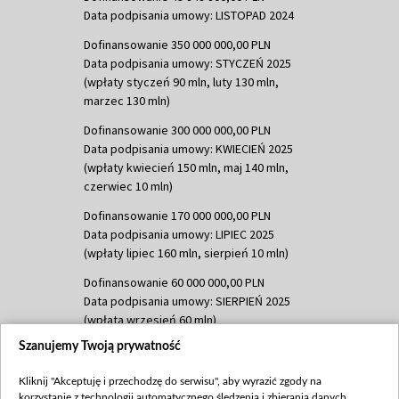
Data podpisania umowy: LISTOPAD 2024
Dofinansowanie 350 000 000,00 PLN
Data podpisania umowy: STYCZEŃ 2025
(wpłaty styczeń 90 mln, luty 130 mln,
marzec 130 mln)
Dofinansowanie 300 000 000,00 PLN
Data podpisania umowy: KWIECIEŃ 2025
(wpłaty kwiecień 150 mln, maj 140 mln,
czerwiec 10 mln)
Dofinansowanie 170 000 000,00 PLN
Data podpisania umowy: LIPIEC 2025
(wpłaty lipiec 160 mln, sierpień 10 mln)
Dofinansowanie 60 000 000,00 PLN
Data podpisania umowy: SIERPIEŃ 2025
(wpłata wrzesień 60 mln)
Szanujemy Twoją prywatność
Dofinansowanie 635 783 051,21 PLN
Data podpisania umowy: WRZESIEŃ 2025
Kliknij "Akceptuję i przechodzę do serwisu", aby wyrazić zgody na
(wpłata wrzesień 100 mln, październik 350
korzystanie z technologii automatycznego śledzenia i zbierania danych,