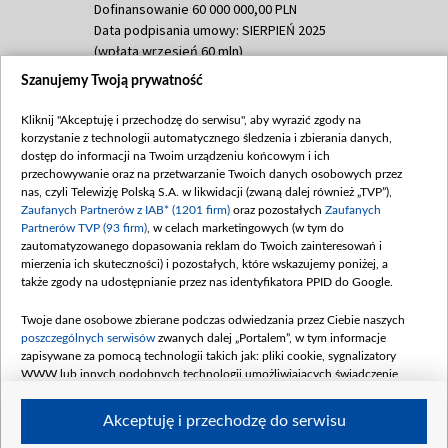
Dofinansowanie 60 000 000,00 PLN
Data podpisania umowy: SIERPIEŃ 2025
(wpłata wrzesień 60 mln)
Szanujemy Twoją prywatność
Dofinansowanie 635 783 051,21 PLN
Data podpisania umowy: WRZESIEŃ 2025
Kliknij "Akceptuję i przechodzę do serwisu", aby wyrazić zgody na
(wpłata wrzesień 100 mln, październik 350
korzystanie z technologii automatycznego śledzenia i zbierania danych,
mln, listopad 265 mln)
dostęp do informacji na Twoim urządzeniu końcowym i ich
przechowywanie oraz na przetwarzanie Twoich danych osobowych przez
Dofinansowanie 48 862 000,00 PLN
nas, czyli Telewizję Polską S.A. w likwidacji (zwaną dalej również „TVP”),
Data podpisania umowy: GRUDZIEŃ 2025
Zaufanych Partnerów z IAB* (1201 firm)
oraz pozostałych
Zaufanych
(wpłata grudzień 60,548 mln)
Partnerów TVP (93 firm)
, w celach marketingowych (w tym do
zautomatyzowanego dopasowania reklam do Twoich zainteresowań i
Dofinansowanie 900 000 000,00 PLN
mierzenia ich skuteczności) i pozostałych, które wskazujemy poniżej, a
Data podpisania umowy: LUTY 2026 (wpłata
także zgody na udostępnianie przez nas identyfikatora PPID do Google.
26 lutego 80 mln, 4 marca 370 mln,
8
kwiecień 180 mln, 7 maja 180 mln, 8
Twoje dane osobowe zbierane podczas odwiedzania przez Ciebie naszych
czerwca 90 mln)
poszczególnych serwisów
zwanych dalej „Portalem”, w tym informacje
zapisywane za pomocą technologii takich jak: pliki cookie, sygnalizatory
Dofinansowanie 250 000 000,00 PLN
WWW lub innych podobnych technologii umożliwiających świadczenie
Data podpisania umowy LIPIEC 2026 (wpłata
dopasowanych i bezpiecznych usług, personalizację treści oraz reklam,
udostępnianie funkcji mediów społecznościowych oraz analizowanie ruchu
4 sierpnia 250 mln
Akceptuję i przechodzę do serwisu
w Internecie.