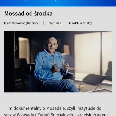
Mossad od środka
|
|
Inside the Mossad (The movie)
Izrael,
2018
film dokumentalny
Film dokumentalny o Mosadzie, czyli Instytucie do
spraw Wywiadu i Zadań Specjalnych - izraelskiej agencji