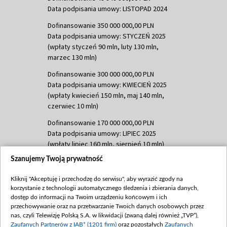
Data podpisania umowy: LISTOPAD 2024
Dofinansowanie 350 000 000,00 PLN
Data podpisania umowy: STYCZEŃ 2025
(wpłaty styczeń 90 mln, luty 130 mln,
marzec 130 mln)
Dofinansowanie 300 000 000,00 PLN
Data podpisania umowy: KWIECIEŃ 2025
(wpłaty kwiecień 150 mln, maj 140 mln,
czerwiec 10 mln)
Dofinansowanie 170 000 000,00 PLN
Data podpisania umowy: LIPIEC 2025
(wpłaty lipiec 160 mln, sierpień 10 mln)
Szanujemy Twoją prywatność
Dofinansowanie 60 000 000,00 PLN
Data podpisania umowy: SIERPIEŃ 2025
Kliknij "Akceptuję i przechodzę do serwisu", aby wyrazić zgody na
(wpłata wrzesień 60 mln)
korzystanie z technologii automatycznego śledzenia i zbierania danych,
Dofinansowanie 635 783 051,21 PLN
dostęp do informacji na Twoim urządzeniu końcowym i ich
przechowywanie oraz na przetwarzanie Twoich danych osobowych przez
Data podpisania umowy: WRZESIEŃ 2025
nas, czyli Telewizję Polską S.A. w likwidacji (zwaną dalej również „TVP”),
(wpłata wrzesień 100 mln, październik 350
Zaufanych Partnerów z IAB* (1201 firm)
oraz pozostałych
Zaufanych