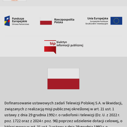
Dofinansowanie ustawowych zadań Telewizji Polskiej S.A. w likwidacji,
związanych z realizacją misji publicznej określonej w art. 21 ust. 1
ustawy z dnia 29 grudnia 1992 r. o radiofonii i telewizji (Dz. U. z 2022 r.
poz. 1722 oraz z 2024 r. poz. 96) poprzez udzielenie dotacji celowej, o
której mowa w art. 31 ust. 2 ustawy z dnia 29 grudnia 1992 r. o