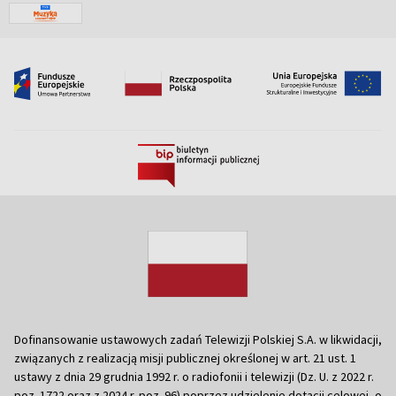
Dofinansowanie ustawowych zadań Telewizji Polskiej S.A. w likwidacji,
związanych z realizacją misji publicznej określonej w art. 21 ust. 1
ustawy z dnia 29 grudnia 1992 r. o radiofonii i telewizji (Dz. U. z 2022 r.
poz. 1722 oraz z 2024 r. poz. 96) poprzez udzielenie dotacji celowej, o