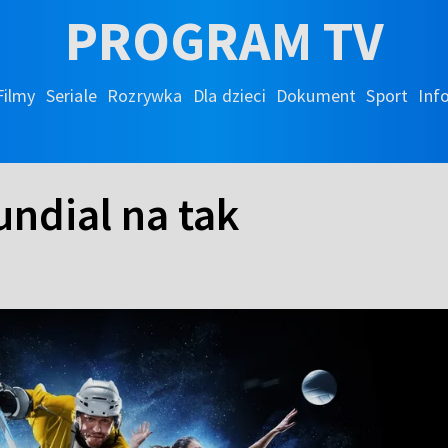
PROGRAM TV
Filmy
Seriale
Rozrywka
Dla dzieci
Dokument
Sport
Inf
undial na tak