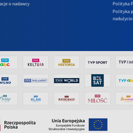
acje o nadawcy
Polityka 
Polityka 
nadużycio