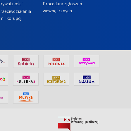
Prywatności
Procedura zgłoszeń
wewnętrznych
przeciwdziałania
m i korupcji