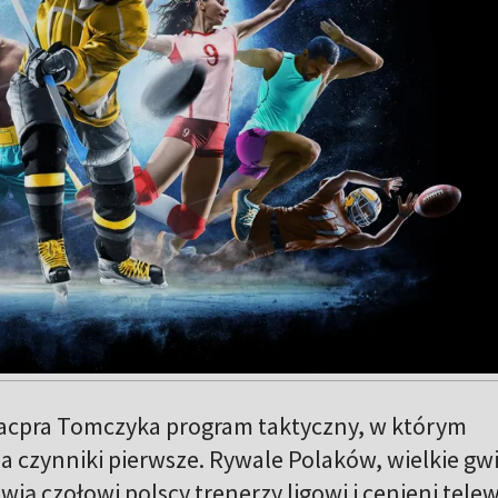
acpra Tomczyka program taktyczny, w którym
 czynniki pierwsze. Rywale Polaków, wielkie gw
ią czołowi polscy trenerzy ligowi i cenieni telew