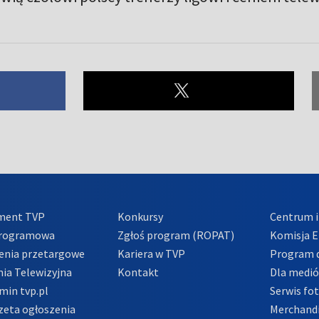
ment TVP
Konkursy
Centrum i
Programowa
Zgłoś program (ROPAT)
Komisja E
enia przetargowe
Kariera w TVP
Program d
ia Telewizyjna
Kontakt
Dla medi
min tvp.pl
Serwis fo
zeta ogłoszenia
Merchandi