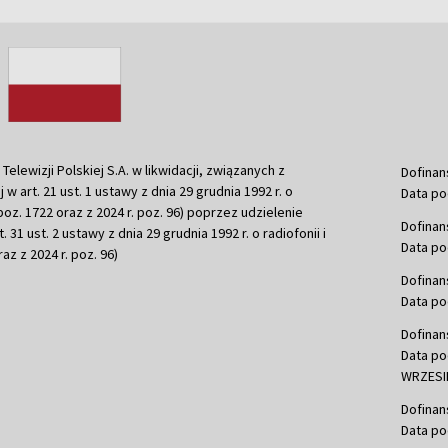
ewizji Polskiej S.A. w likwidacji, związanych z
Dofinan
j w art. 21 ust. 1 ustawy z dnia 29 grudnia 1992 r. o
Data po
r. poz. 1722 oraz z 2024 r. poz. 96) poprzez udzielenie
Dofinan
 31 ust. 2 ustawy z dnia 29 grudnia 1992 r. o radiofonii i
Data po
raz z 2024 r. poz. 96)
Dofinan
Data po
Dofinan
Data po
WRZESIE
Dofinan
Data po