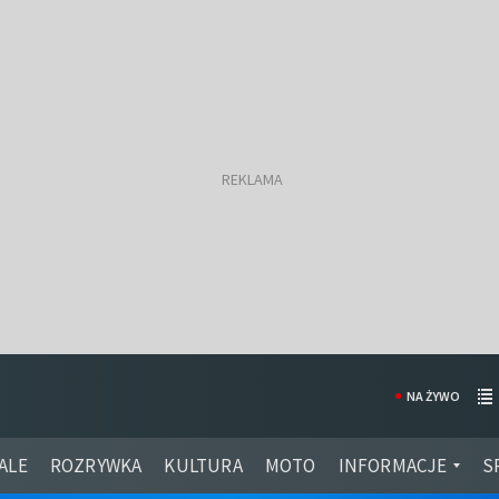
NA ŻYWO
ALE
ROZRYWKA
KULTURA
MOTO
INFORMACJE
S