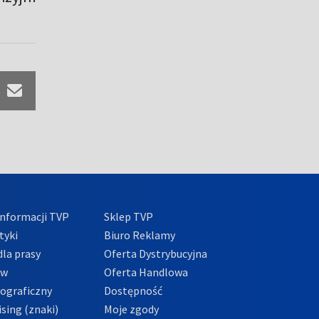
nformacji TVP
Sklep TVP
tyki
Biuro Reklamy
la prasy
Oferta Dystrybucyjna
ów
Oferta Handlowa
tograficzny
Dostępność
sing (znaki)
Moje zgody