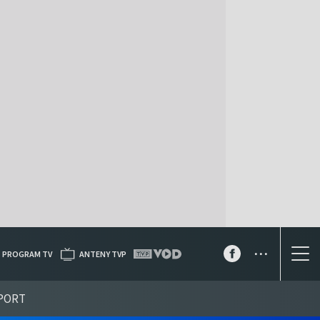
...
PROGRAM TV
ANTENY TVP
PORT