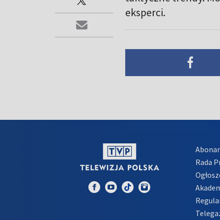
eksperci.
Abona
Rada 
Ogłosz
Akadem
Regula
Telega