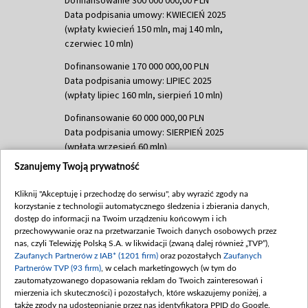
Dofinansowanie 300 000 000,00 PLN
Data podpisania umowy: KWIECIEŃ 2025
(wpłaty kwiecień 150 mln, maj 140 mln,
czerwiec 10 mln)
Dofinansowanie 170 000 000,00 PLN
Data podpisania umowy: LIPIEC 2025
(wpłaty lipiec 160 mln, sierpień 10 mln)
Dofinansowanie 60 000 000,00 PLN
Data podpisania umowy: SIERPIEŃ 2025
(wpłata wrzesień 60 mln)
Szanujemy Twoją prywatność
Dofinansowanie 635 783 051,21 PLN
Data podpisania umowy: WRZESIEŃ 2025
Kliknij "Akceptuję i przechodzę do serwisu", aby wyrazić zgody na
(wpłata wrzesień 100 mln, październik 350
korzystanie z technologii automatycznego śledzenia i zbierania danych,
mln, listopad 265 mln)
dostęp do informacji na Twoim urządzeniu końcowym i ich
przechowywanie oraz na przetwarzanie Twoich danych osobowych przez
Dofinansowanie 48 862 000,00 PLN
nas, czyli Telewizję Polską S.A. w likwidacji (zwaną dalej również „TVP”),
Data podpisania umowy: GRUDZIEŃ 2025
Zaufanych Partnerów z IAB* (1201 firm)
oraz pozostałych
Zaufanych
(wpłata grudzień 60,548 mln)
Partnerów TVP (93 firm)
, w celach marketingowych (w tym do
zautomatyzowanego dopasowania reklam do Twoich zainteresowań i
Dofinansowanie 900 000 000,00 PLN
mierzenia ich skuteczności) i pozostałych, które wskazujemy poniżej, a
Data podpisania umowy: LUTY 2026 (wpłata
także zgody na udostępnianie przez nas identyfikatora PPID do Google.