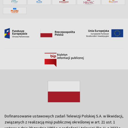
Dofinansowanie ustawowych zadań Telewizji Polskiej S.A. w likwidacji,
związanych z realizacją misji publicznej określonej w art. 21 ust. 1
ustawy z dnia 29 grudnia 1992 r. o radiofonii i telewizji (Dz. U. z 2022 r.