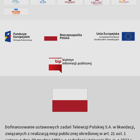
Dofinansowanie ustawowych zadań Telewizji Polskiej S.A. w likwidacji,
związanych z realizacją misji publicznej określonej w art. 21 ust. 1
ustawy z dnia 29 grudnia 1992 r. o radiofonii i telewizji (Dz. U. z 2022 r.