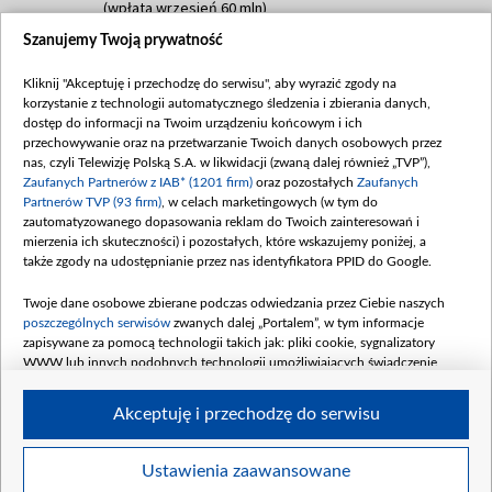
(wpłata wrzesień 60 mln)
Szanujemy Twoją prywatność
Dofinansowanie 635 783 051,21 PLN
Data podpisania umowy: WRZESIEŃ 2025
Kliknij "Akceptuję i przechodzę do serwisu", aby wyrazić zgody na
(wpłata wrzesień 100 mln, październik 350
korzystanie z technologii automatycznego śledzenia i zbierania danych,
mln, listopad 265 mln)
dostęp do informacji na Twoim urządzeniu końcowym i ich
przechowywanie oraz na przetwarzanie Twoich danych osobowych przez
Dofinansowanie 48 862 000,00 PLN
nas, czyli Telewizję Polską S.A. w likwidacji (zwaną dalej również „TVP”),
Data podpisania umowy: GRUDZIEŃ 2025
Zaufanych Partnerów z IAB* (1201 firm)
oraz pozostałych
Zaufanych
(wpłata grudzień 60,548 mln)
Partnerów TVP (93 firm)
, w celach marketingowych (w tym do
zautomatyzowanego dopasowania reklam do Twoich zainteresowań i
Dofinansowanie 900 000 000,00 PLN
mierzenia ich skuteczności) i pozostałych, które wskazujemy poniżej, a
Data podpisania umowy: LUTY 2026 (wpłata
także zgody na udostępnianie przez nas identyfikatora PPID do Google.
26 lutego 80 mln, 4 marca 370 mln,
8
kwiecień 180 mln, 7 maja 180 mln, 8
Twoje dane osobowe zbierane podczas odwiedzania przez Ciebie naszych
czerwca 90 mln)
poszczególnych serwisów
zwanych dalej „Portalem”, w tym informacje
zapisywane za pomocą technologii takich jak: pliki cookie, sygnalizatory
Dofinansowanie 250 000 000,00 PLN
WWW lub innych podobnych technologii umożliwiających świadczenie
Data podpisania umowy LIPIEC 2026 (wpłata
dopasowanych i bezpiecznych usług, personalizację treści oraz reklam,
udostępnianie funkcji mediów społecznościowych oraz analizowanie ruchu
4 sierpnia 250 mln
Akceptuję i przechodzę do serwisu
w Internecie.
Twoje dane osobowe zbierane podczas odwiedzania przez Ciebie
Ustawienia zaawansowane
poszczególnych serwisów
na Portalu, takie jak adresy IP, identyfikatory