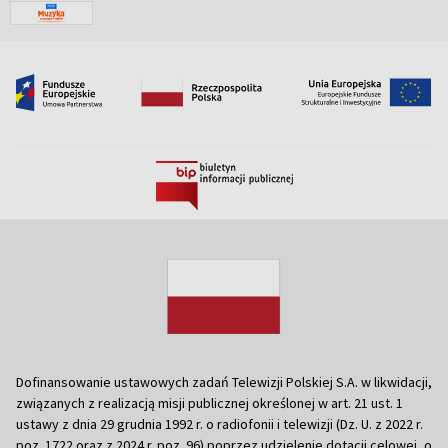
Dofinansowanie ustawowych zadań Telewizji Polskiej S.A. w likwidacji,
związanych z realizacją misji publicznej określonej w art. 21 ust. 1
ustawy z dnia 29 grudnia 1992 r. o radiofonii i telewizji (Dz. U. z 2022 r.
poz. 1722 oraz z 2024 r. poz. 96) poprzez udzielenie dotacji celowej, o