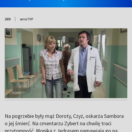
|
2009
serial TVP
Na pogrzebie były mąż Doroty, Czyż, oskarża Sambora
o jej śmierć. Na cmentarzu Zybert na chwilę traci
przytomność. Monika z Jędrasem namawiają go na