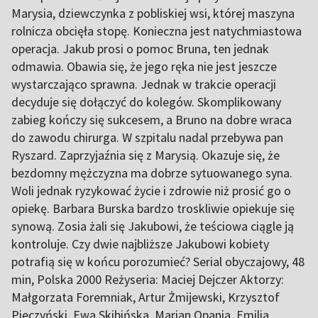
Marysia, dziewczynka z pobliskiej wsi, której maszyna
rolnicza obcięła stopę. Konieczna jest natychmiastowa
operacja. Jakub prosi o pomoc Bruna, ten jednak
odmawia. Obawia się, że jego ręka nie jest jeszcze
wystarczająco sprawna. Jednak w trakcie operacji
decyduje się dołączyć do kolegów. Skomplikowany
zabieg kończy się sukcesem, a Bruno na dobre wraca
do zawodu chirurga. W szpitalu nadal przebywa pan
Ryszard. Zaprzyjaźnia się z Marysią. Okazuje się, że
bezdomny mężczyzna ma dobrze sytuowanego syna.
Woli jednak ryzykować życie i zdrowie niż prosić go o
opiekę. Barbara Burska bardzo troskliwie opiekuje się
synową. Zosia żali się Jakubowi, że teściowa ciągle ją
kontroluje. Czy dwie najbliższe Jakubowi kobiety
potrafią się w końcu porozumieć? Serial obyczajowy, 48
min, Polska 2000 Reżyseria: Maciej Dejczer Aktorzy:
Małgorzata Foremniak, Artur Żmijewski, Krzysztof
Pieczyński, Ewa Skibińska, Marian Opania, Emilia