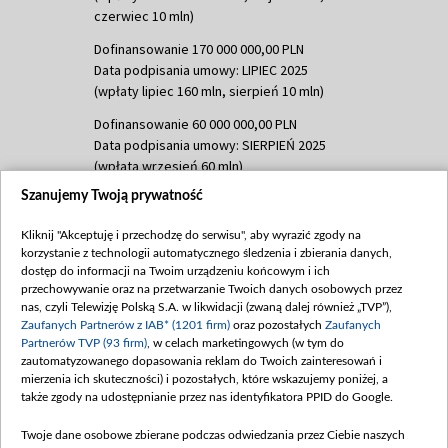
czerwiec 10 mln)
Dofinansowanie 170 000 000,00 PLN
Data podpisania umowy: LIPIEC 2025
(wpłaty lipiec 160 mln, sierpień 10 mln)
Dofinansowanie 60 000 000,00 PLN
Data podpisania umowy: SIERPIEŃ 2025
(wpłata wrzesień 60 mln)
Szanujemy Twoją prywatność
Dofinansowanie 635 783 051,21 PLN
Data podpisania umowy: WRZESIEŃ 2025
Kliknij "Akceptuję i przechodzę do serwisu", aby wyrazić zgody na
(wpłata wrzesień 100 mln, październik 350
korzystanie z technologii automatycznego śledzenia i zbierania danych,
mln, listopad 265 mln)
dostęp do informacji na Twoim urządzeniu końcowym i ich
przechowywanie oraz na przetwarzanie Twoich danych osobowych przez
Dofinansowanie 48 862 000,00 PLN
nas, czyli Telewizję Polską S.A. w likwidacji (zwaną dalej również „TVP”),
Data podpisania umowy: GRUDZIEŃ 2025
Zaufanych Partnerów z IAB* (1201 firm)
oraz pozostałych
Zaufanych
(wpłata grudzień 60,548 mln)
Partnerów TVP (93 firm)
, w celach marketingowych (w tym do
zautomatyzowanego dopasowania reklam do Twoich zainteresowań i
Dofinansowanie 900 000 000,00 PLN
mierzenia ich skuteczności) i pozostałych, które wskazujemy poniżej, a
Data podpisania umowy: LUTY 2026 (wpłata
także zgody na udostępnianie przez nas identyfikatora PPID do Google.
26 lutego 80 mln, 4 marca 370 mln,
8
kwiecień 180 mln, 7 maja 180 mln, 8
Twoje dane osobowe zbierane podczas odwiedzania przez Ciebie naszych