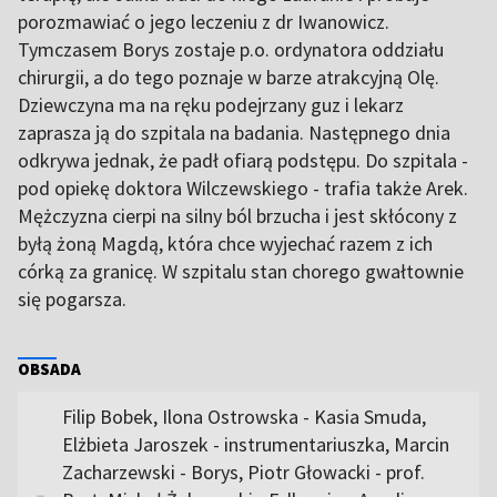
porozmawiać o jego leczeniu z dr Iwanowicz.
Tymczasem Borys zostaje p.o. ordynatora oddziału
chirurgii, a do tego poznaje w barze atrakcyjną Olę.
Dziewczyna ma na ręku podejrzany guz i lekarz
zaprasza ją do szpitala na badania. Następnego dnia
odkrywa jednak, że padł ofiarą podstępu. Do szpitala -
pod opiekę doktora Wilczewskiego - trafia także Arek.
Mężczyzna cierpi na silny ból brzucha i jest skłócony z
byłą żoną Magdą, która chce wyjechać razem z ich
córką za granicę. W szpitalu stan chorego gwałtownie
się pogarsza.
OBSADA
Filip Bobek, Ilona Ostrowska - Kasia Smuda,
Elżbieta Jaroszek - instrumentariuszka, Marcin
Zacharzewski - Borys, Piotr Głowacki - prof.