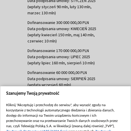
Data podpisania umowy: STYCZEŃ 2025
(wpłaty styczeń 90 mln, luty 130 mln,
marzec 130 mln)
Dofinansowanie 300 000 000,00 PLN
Data podpisania umowy: KWIECIEŃ 2025
(wpłaty kwiecień 150 mln, maj 140 mln,
czerwiec 10 mln)
Dofinansowanie 170 000 000,00 PLN
Data podpisania umowy: LIPIEC 2025
(wpłaty lipiec 160 mln, sierpień 10 mln)
Dofinansowanie 60 000 000,00 PLN
Data podpisania umowy: SIERPIEŃ 2025
(wpłata wrzesień 60 mln)
Szanujemy Twoją prywatność
Dofinansowanie 635 783 051,21 PLN
Data podpisania umowy: WRZESIEŃ 2025
Kliknij "Akceptuję i przechodzę do serwisu", aby wyrazić zgody na
(wpłata wrzesień 100 mln, październik 350
korzystanie z technologii automatycznego śledzenia i zbierania danych,
mln, listopad 265 mln)
dostęp do informacji na Twoim urządzeniu końcowym i ich
przechowywanie oraz na przetwarzanie Twoich danych osobowych przez
Dofinansowanie 48 862 000,00 PLN
nas, czyli Telewizję Polską S.A. w likwidacji (zwaną dalej również „TVP”),
Data podpisania umowy: GRUDZIEŃ 2025