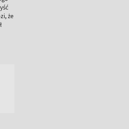
yść
i, że
ł