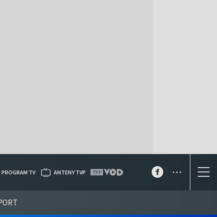
...
PROGRAM TV
ANTENY TVP
PORT