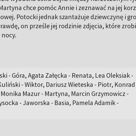
artyna chce pomóc Annie i zeznawać na jej korz
wej. Potocki jednak szantażuje dziewczynę i groz
rawdę, on prześle jej rodzinie zdjęcia, które zrobi
 nocy.
i - Góra, Agata Załęcka - Renata, Lea Oleksiak -
uliński - Wiktor, Dariusz Wieteska - Piotr, Konrad
 Monika Mazur - Martyna, Marcin Grzymowicz -
socka - Jaworska - Basia, Pamela Adamik -