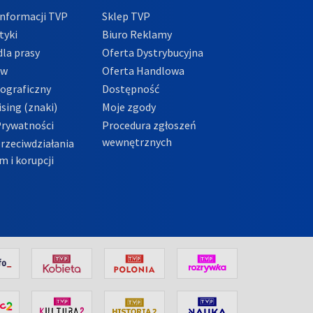
nformacji TVP
Sklep TVP
tyki
Biuro Reklamy
la prasy
Oferta Dystrybucyjna
ów
Oferta Handlowa
tograficzny
Dostępność
sing (znaki)
Moje zgody
Prywatności
Procedura zgłoszeń
wewnętrznych
przeciwdziałania
m i korupcji