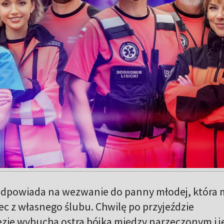
 odpowiada na wezwanie do panny młodej, która
iec z własnego ślubu. Chwilę po przyjeździe
zie wybucha ostra bójka między narzeczonym i j