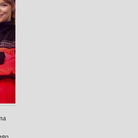
 ma
ego