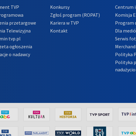
ment TVP
Konkursy
Centrum i
Programowa
Zgłoś program (ROPAT)
Komisja E
enia przetargowe
Kariera w TVP
Program d
ia Telewizyjna
Kontakt
Dla medi
min tvp.pl
Serwis fo
zeta ogłoszenia
Merchandi
acje o nadawcy
Polityka 
Polityka 
nadużycio