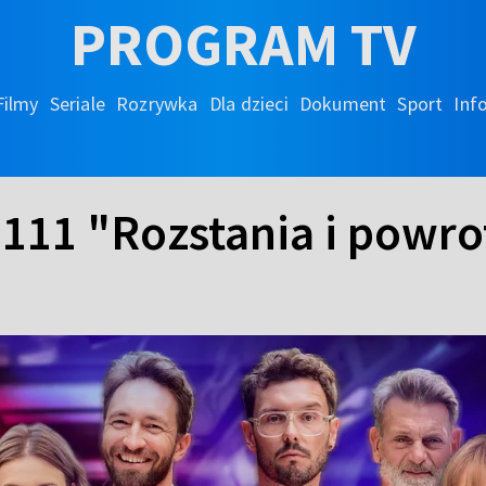
PROGRAM TV
Filmy
Seriale
Rozrywka
Dla dzieci
Dokument
Sport
Inf
 111 "Rozstania i powro