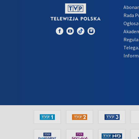
Abona
Rada 
Ogłosz
Akadem
Regula
Telega
Inform