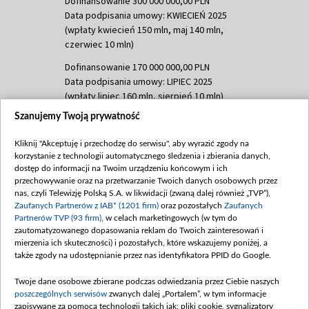
Dofinansowanie 300 000 000,00 PLN
Data podpisania umowy: KWIECIEŃ 2025
(wpłaty kwiecień 150 mln, maj 140 mln,
czerwiec 10 mln)
Dofinansowanie 170 000 000,00 PLN
Data podpisania umowy: LIPIEC 2025
(wpłaty lipiec 160 mln, sierpień 10 mln)
Szanujemy Twoją prywatność
Dofinansowanie 60 000 000,00 PLN
Data podpisania umowy: SIERPIEŃ 2025
Kliknij "Akceptuję i przechodzę do serwisu", aby wyrazić zgody na
(wpłata wrzesień 60 mln)
korzystanie z technologii automatycznego śledzenia i zbierania danych,
Dofinansowanie 635 783 051,21 PLN
dostęp do informacji na Twoim urządzeniu końcowym i ich
przechowywanie oraz na przetwarzanie Twoich danych osobowych przez
Data podpisania umowy: WRZESIEŃ 2025
nas, czyli Telewizję Polską S.A. w likwidacji (zwaną dalej również „TVP”),
(wpłata wrzesień 100 mln, październik 350
Zaufanych Partnerów z IAB* (1201 firm)
oraz pozostałych
Zaufanych
mln, listopad 265 mln)
Partnerów TVP (93 firm)
, w celach marketingowych (w tym do
zautomatyzowanego dopasowania reklam do Twoich zainteresowań i
Dofinansowanie 48 862 000,00 PLN
mierzenia ich skuteczności) i pozostałych, które wskazujemy poniżej, a
Data podpisania umowy: GRUDZIEŃ 2025
także zgody na udostępnianie przez nas identyfikatora PPID do Google.
(wpłata grudzień 60,548 mln)
Twoje dane osobowe zbierane podczas odwiedzania przez Ciebie naszych
Dofinansowanie 900 000 000,00 PLN
poszczególnych serwisów
zwanych dalej „Portalem”, w tym informacje
Data podpisania umowy: LUTY 2026 (wpłata
zapisywane za pomocą technologii takich jak: pliki cookie, sygnalizatory