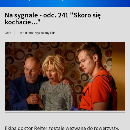
Na sygnale - odc. 241 "Skoro się
kochacie..."
|
2019
serial fabularyzowany TVP
Ekipa doktor Reiter zostaje wezwana do rowerzysty,