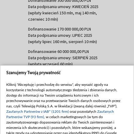
Dofinansowanie 300 000 000,00 PLN
Data podpisania umowy: KWIECIEŃ 2025
(wpłaty kwiecień 150 mln, maj 140 mln,
czerwiec 10 mln)
Dofinansowanie 170 000 000,00 PLN
Data podpisania umowy: LIPIEC 2025
(wpłaty lipiec 160 mln, sierpień 10 mln)
Dofinansowanie 60 000 000,00 PLN
Data podpisania umowy: SIERPIEŃ 2025
(wpłata wrzesień 60 mln)
Szanujemy Twoją prywatność
Dofinansowanie 635 783 051,21 PLN
Data podpisania umowy: WRZESIEŃ 2025
Kliknij "Akceptuję i przechodzę do serwisu", aby wyrazić zgody na
(wpłata wrzesień 100 mln, październik 350
korzystanie z technologii automatycznego śledzenia i zbierania danych,
mln, listopad 265 mln)
dostęp do informacji na Twoim urządzeniu końcowym i ich
przechowywanie oraz na przetwarzanie Twoich danych osobowych przez
Dofinansowanie 48 862 000,00 PLN
nas, czyli Telewizję Polską S.A. w likwidacji (zwaną dalej również „TVP”),
Data podpisania umowy: GRUDZIEŃ 2025
Zaufanych Partnerów z IAB* (1201 firm)
oraz pozostałych
Zaufanych
(wpłata grudzień 60,548 mln)
Partnerów TVP (93 firm)
, w celach marketingowych (w tym do
zautomatyzowanego dopasowania reklam do Twoich zainteresowań i
Dofinansowanie 900 000 000,00 PLN
mierzenia ich skuteczności) i pozostałych, które wskazujemy poniżej, a
Data podpisania umowy: LUTY 2026 (wpłata
także zgody na udostępnianie przez nas identyfikatora PPID do Google.