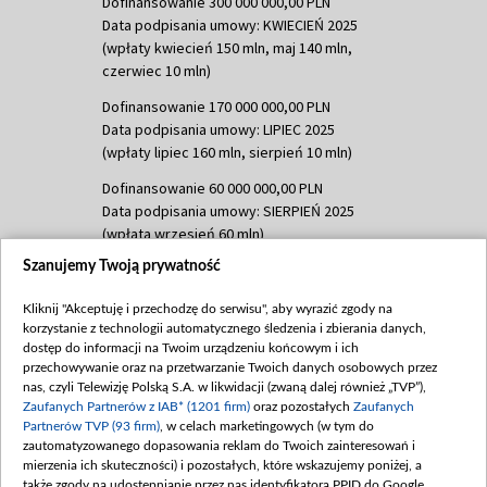
Dofinansowanie 300 000 000,00 PLN
Data podpisania umowy: KWIECIEŃ 2025
(wpłaty kwiecień 150 mln, maj 140 mln,
czerwiec 10 mln)
Dofinansowanie 170 000 000,00 PLN
Data podpisania umowy: LIPIEC 2025
(wpłaty lipiec 160 mln, sierpień 10 mln)
Dofinansowanie 60 000 000,00 PLN
Data podpisania umowy: SIERPIEŃ 2025
(wpłata wrzesień 60 mln)
Szanujemy Twoją prywatność
Dofinansowanie 635 783 051,21 PLN
Data podpisania umowy: WRZESIEŃ 2025
Kliknij "Akceptuję i przechodzę do serwisu", aby wyrazić zgody na
(wpłata wrzesień 100 mln, październik 350
korzystanie z technologii automatycznego śledzenia i zbierania danych,
mln, listopad 265 mln)
dostęp do informacji na Twoim urządzeniu końcowym i ich
przechowywanie oraz na przetwarzanie Twoich danych osobowych przez
Dofinansowanie 48 862 000,00 PLN
nas, czyli Telewizję Polską S.A. w likwidacji (zwaną dalej również „TVP”),
Data podpisania umowy: GRUDZIEŃ 2025
Zaufanych Partnerów z IAB* (1201 firm)
oraz pozostałych
Zaufanych
(wpłata grudzień 60,548 mln)
Partnerów TVP (93 firm)
, w celach marketingowych (w tym do
zautomatyzowanego dopasowania reklam do Twoich zainteresowań i
Dofinansowanie 900 000 000,00 PLN
mierzenia ich skuteczności) i pozostałych, które wskazujemy poniżej, a
Data podpisania umowy: LUTY 2026 (wpłata
także zgody na udostępnianie przez nas identyfikatora PPID do Google.