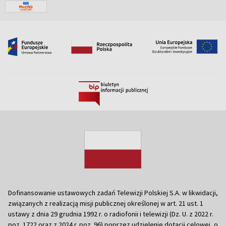
Dofinansowanie ustawowych zadań Telewizji Polskiej S.A. w likwidacji,
związanych z realizacją misji publicznej określonej w art. 21 ust. 1
ustawy z dnia 29 grudnia 1992 r. o radiofonii i telewizji (Dz. U. z 2022 r.
poz. 1722 oraz z 2024 r. poz. 96) poprzez udzielenie dotacji celowej, o