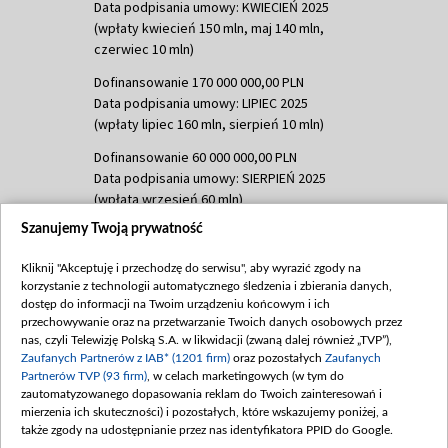
Data podpisania umowy: KWIECIEŃ 2025
(wpłaty kwiecień 150 mln, maj 140 mln,
czerwiec 10 mln)
Dofinansowanie 170 000 000,00 PLN
Data podpisania umowy: LIPIEC 2025
(wpłaty lipiec 160 mln, sierpień 10 mln)
Dofinansowanie 60 000 000,00 PLN
Data podpisania umowy: SIERPIEŃ 2025
(wpłata wrzesień 60 mln)
Szanujemy Twoją prywatność
Dofinansowanie 635 783 051,21 PLN
Data podpisania umowy: WRZESIEŃ 2025
Kliknij "Akceptuję i przechodzę do serwisu", aby wyrazić zgody na
(wpłata wrzesień 100 mln, październik 350
korzystanie z technologii automatycznego śledzenia i zbierania danych,
mln, listopad 265 mln)
dostęp do informacji na Twoim urządzeniu końcowym i ich
przechowywanie oraz na przetwarzanie Twoich danych osobowych przez
Dofinansowanie 48 862 000,00 PLN
nas, czyli Telewizję Polską S.A. w likwidacji (zwaną dalej również „TVP”),
Data podpisania umowy: GRUDZIEŃ 2025
Zaufanych Partnerów z IAB* (1201 firm)
oraz pozostałych
Zaufanych
(wpłata grudzień 60,548 mln)
Partnerów TVP (93 firm)
, w celach marketingowych (w tym do
zautomatyzowanego dopasowania reklam do Twoich zainteresowań i
Dofinansowanie 900 000 000,00 PLN
mierzenia ich skuteczności) i pozostałych, które wskazujemy poniżej, a
Data podpisania umowy: LUTY 2026 (wpłata
także zgody na udostępnianie przez nas identyfikatora PPID do Google.
26 lutego 80 mln, 4 marca 370 mln,
8