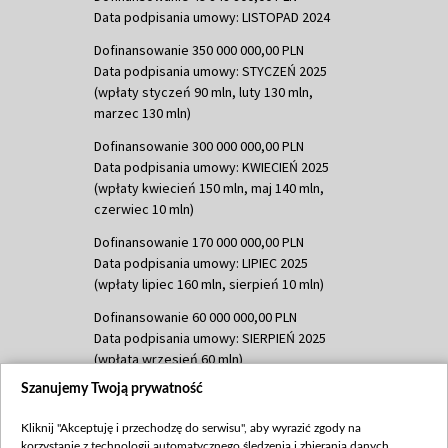
Data podpisania umowy: LISTOPAD 2024
Dofinansowanie 350 000 000,00 PLN
Data podpisania umowy: STYCZEŃ 2025
(wpłaty styczeń 90 mln, luty 130 mln,
marzec 130 mln)
Dofinansowanie 300 000 000,00 PLN
Data podpisania umowy: KWIECIEŃ 2025
(wpłaty kwiecień 150 mln, maj 140 mln,
czerwiec 10 mln)
Dofinansowanie 170 000 000,00 PLN
Data podpisania umowy: LIPIEC 2025
(wpłaty lipiec 160 mln, sierpień 10 mln)
Dofinansowanie 60 000 000,00 PLN
Data podpisania umowy: SIERPIEŃ 2025
(wpłata wrzesień 60 mln)
Szanujemy Twoją prywatność
Dofinansowanie 635 783 051,21 PLN
Data podpisania umowy: WRZESIEŃ 2025
Kliknij "Akceptuję i przechodzę do serwisu", aby wyrazić zgody na
(wpłata wrzesień 100 mln, październik 350
korzystanie z technologii automatycznego śledzenia i zbierania danych,