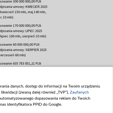
sowanie 300 000 000,00 PLN
dpisania umowy: KWIECIEŃ 2025
 kwiecień 150 mln, maj 140 mln,
c 10 mln)
sowanie 170 000 000,00 PLN
dpisania umowy: LIPIEC 2025
lipiec 160 mln, sierpień 10 mln)
sowanie 60 000 000,00 PLN
dpisania umowy: SIERPIEŃ 2025
 wrzesień 60 mln)
sowanie 635 783 051,21 PLN
dpisania umowy: WRZESIEŃ 2025
 wrzesień 100 mln, październik 350
topad 265 mln)
ierania danych, dostęp do informacji na Twoim urządzeniu
sowanie 48 862 000,00 PLN
likwidacji (zwaną dalej również „TVP”),
Zaufanych
dpisania umowy: GRUDZIEŃ 2025
 grudzień 60,548 mln)
zautomatyzowanego dopasowania reklam do Twoich
 nas identyfikatora PPID do Google.
sowanie 900 000 000,00 PLN
dpisania umowy: LUTY 2026 (wpłata