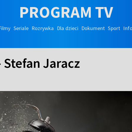
PROGRAM TV
Filmy
Seriale
Rozrywka
Dla dzieci
Dokument
Sport
Inf
 Stefan Jaracz