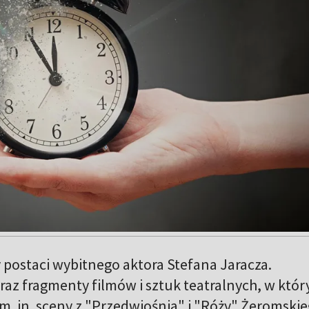
postaci wybitnego aktora Stefana Jaracza.
raz fragmenty filmów i sztuk teatralnych, w któr
(m. in. sceny z "Przedwiośnia" i "Róży" Żeromskie