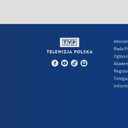
Abona
Rada 
Ogłosz
Akadem
Regula
Telega
Inform