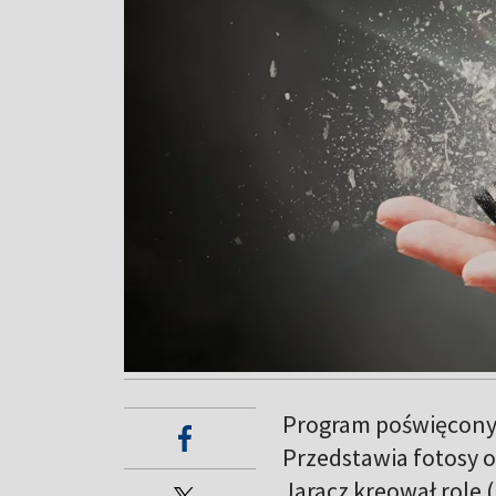
Program poświęcony 
Przedstawia fotosy o
Jaracz kreował role 