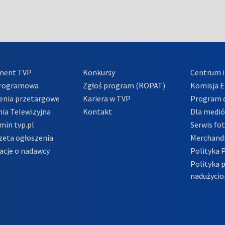
ment TVP
Konkursy
Centrum i
Programowa
Zgłoś program (ROPAT)
Komisja E
enia przetargowe
Kariera w TVP
Program d
ia Telewizyjna
Kontakt
Dla medi
min tvp.pl
Serwis fo
zeta ogłoszenia
Merchandi
acje o nadawcy
Polityka 
Polityka 
nadużycio