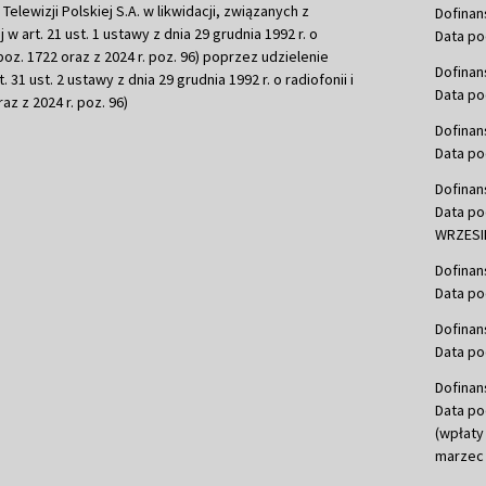
ewizji Polskiej S.A. w likwidacji, związanych z
Dofinan
j w art. 21 ust. 1 ustawy z dnia 29 grudnia 1992 r. o
Data po
r. poz. 1722 oraz z 2024 r. poz. 96) poprzez udzielenie
Dofinan
 31 ust. 2 ustawy z dnia 29 grudnia 1992 r. o radiofonii i
Data po
raz z 2024 r. poz. 96)
Dofinan
Data po
Dofinan
Data po
WRZESIE
Dofinan
Data po
Dofinan
Data po
Dofinan
Data po
(wpłaty
marzec 