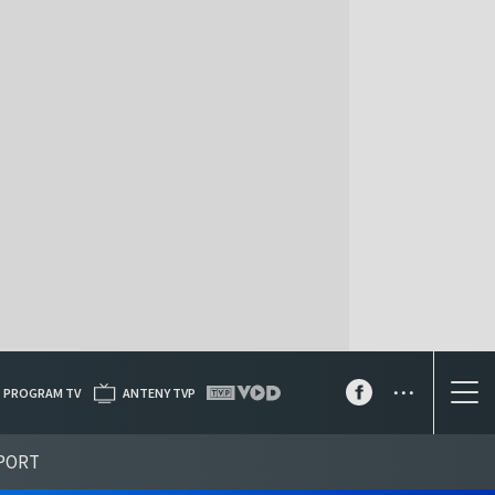
...
PROGRAM TV
ANTENY TVP
PORT