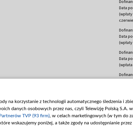
Dofinan
Data po
(wpłaty
czerwie
Dofinan
Data po
(wpłaty 
Dofinan
Data po
(wpłata
Dofinan
Data po
(wpłata
mln, lis
gody na korzystanie z technologii automatycznego śledzenia i zb
Dofinan
ch danych osobowych przez nas, czyli Telewizję Polską S.A. w 
Data po
(wpłata
Partnerów TVP (93 firm)
, w celach marketingowych (w tym do 
 które wskazujemy poniżej, a także zgody na udostępnianie przez
Dofinan
Data po