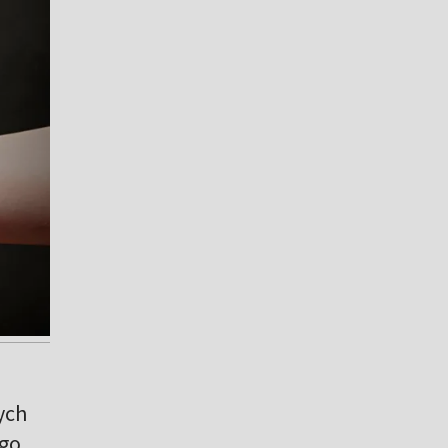
ych
go,