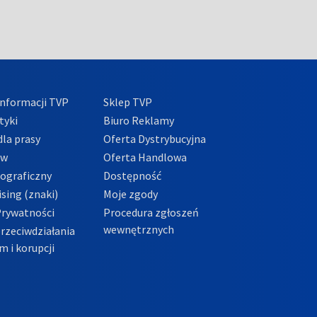
nformacji TVP
Sklep TVP
tyki
Biuro Reklamy
la prasy
Oferta Dystrybucyjna
ów
Oferta Handlowa
tograficzny
Dostępność
sing (znaki)
Moje zgody
Prywatności
Procedura zgłoszeń
wewnętrznych
przeciwdziałania
m i korupcji