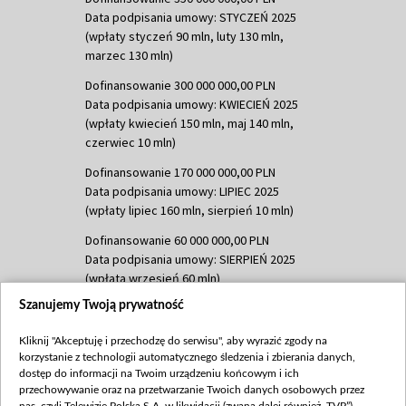
Data podpisania umowy: STYCZEŃ 2025
(wpłaty styczeń 90 mln, luty 130 mln,
marzec 130 mln)
Dofinansowanie 300 000 000,00 PLN
Data podpisania umowy: KWIECIEŃ 2025
(wpłaty kwiecień 150 mln, maj 140 mln,
czerwiec 10 mln)
Dofinansowanie 170 000 000,00 PLN
Data podpisania umowy: LIPIEC 2025
(wpłaty lipiec 160 mln, sierpień 10 mln)
Dofinansowanie 60 000 000,00 PLN
Data podpisania umowy: SIERPIEŃ 2025
(wpłata wrzesień 60 mln)
Szanujemy Twoją prywatność
Dofinansowanie 635 783 051,21 PLN
Data podpisania umowy: WRZESIEŃ 2025
Kliknij "Akceptuję i przechodzę do serwisu", aby wyrazić zgody na
(wpłata wrzesień 100 mln, październik 350
korzystanie z technologii automatycznego śledzenia i zbierania danych,
mln, listopad 265 mln)
dostęp do informacji na Twoim urządzeniu końcowym i ich
przechowywanie oraz na przetwarzanie Twoich danych osobowych przez
Dofinansowanie 48 862 000,00 PLN