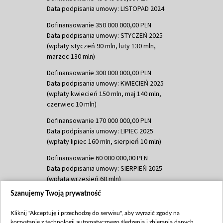
Data podpisania umowy: LISTOPAD 2024
Dofinansowanie 350 000 000,00 PLN
Data podpisania umowy: STYCZEŃ 2025
(wpłaty styczeń 90 mln, luty 130 mln,
marzec 130 mln)
Dofinansowanie 300 000 000,00 PLN
Data podpisania umowy: KWIECIEŃ 2025
(wpłaty kwiecień 150 mln, maj 140 mln,
czerwiec 10 mln)
Dofinansowanie 170 000 000,00 PLN
Data podpisania umowy: LIPIEC 2025
(wpłaty lipiec 160 mln, sierpień 10 mln)
Dofinansowanie 60 000 000,00 PLN
Data podpisania umowy: SIERPIEŃ 2025
(wpłata wrzesień 60 mln)
Szanujemy Twoją prywatność
Dofinansowanie 635 783 051,21 PLN
Data podpisania umowy: WRZESIEŃ 2025
Kliknij "Akceptuję i przechodzę do serwisu", aby wyrazić zgody na
(wpłata wrzesień 100 mln, październik 350
korzystanie z technologii automatycznego śledzenia i zbierania danych,