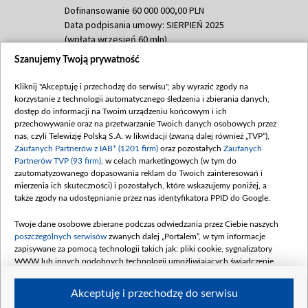
Dofinansowanie 60 000 000,00 PLN
Data podpisania umowy: SIERPIEŃ 2025
(wpłata wrzesień 60 mln)
Szanujemy Twoją prywatność
Dofinansowanie 635 783 051,21 PLN
Data podpisania umowy: WRZESIEŃ 2025
Kliknij "Akceptuję i przechodzę do serwisu", aby wyrazić zgody na
(wpłata wrzesień 100 mln, październik 350
korzystanie z technologii automatycznego śledzenia i zbierania danych,
mln, listopad 265 mln)
dostęp do informacji na Twoim urządzeniu końcowym i ich
przechowywanie oraz na przetwarzanie Twoich danych osobowych przez
Dofinansowanie 48 862 000,00 PLN
nas, czyli Telewizję Polską S.A. w likwidacji (zwaną dalej również „TVP”),
Data podpisania umowy: GRUDZIEŃ 2025
Zaufanych Partnerów z IAB* (1201 firm)
oraz pozostałych
Zaufanych
(wpłata grudzień 60,548 mln)
Partnerów TVP (93 firm)
, w celach marketingowych (w tym do
zautomatyzowanego dopasowania reklam do Twoich zainteresowań i
Dofinansowanie 900 000 000,00 PLN
mierzenia ich skuteczności) i pozostałych, które wskazujemy poniżej, a
Data podpisania umowy: LUTY 2026 (wpłata
także zgody na udostępnianie przez nas identyfikatora PPID do Google.
26 lutego 80 mln, 4 marca 370 mln,
8
kwiecień 180 mln, 7 maja 180 mln, 8
Twoje dane osobowe zbierane podczas odwiedzania przez Ciebie naszych
czerwca 90 mln)
poszczególnych serwisów
zwanych dalej „Portalem”, w tym informacje
zapisywane za pomocą technologii takich jak: pliki cookie, sygnalizatory
Dofinansowanie 250 000 000,00 PLN
WWW lub innych podobnych technologii umożliwiających świadczenie
Data podpisania umowy LIPIEC 2026 (wpłata
dopasowanych i bezpiecznych usług, personalizację treści oraz reklam,
udostępnianie funkcji mediów społecznościowych oraz analizowanie ruchu
4 sierpnia 250 mln
Akceptuję i przechodzę do serwisu
w Internecie.