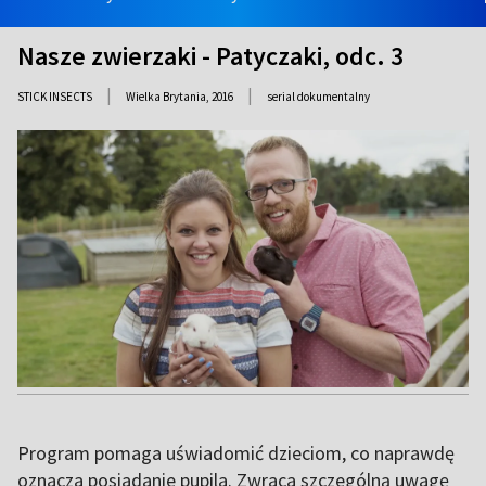
Nasze zwierzaki - Patyczaki, odc. 3
|
|
STICK INSECTS
Wielka Brytania,
2016
serial dokumentalny
Program pomaga uświadomić dzieciom, co naprawdę
oznacza posiadanie pupila. Zwraca szczególną uwagę