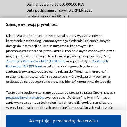
Dofinansowanie 60 000 000,00 PLN
Data podpisania umowy: SIERPIEŃ 2025
(wpłata wrzesień 60 mln)
Szanujemy Twoją prywatność
Dofinansowanie 635 783 051,21 PLN
Data podpisania umowy: WRZESIEŃ 2025
Kliknij "Akceptuję i przechodzę do serwisu", aby wyrazić zgody na
(wpłata wrzesień 100 mln, październik 350
korzystanie z technologii automatycznego śledzenia i zbierania danych,
mln, listopad 265 mln)
dostęp do informacji na Twoim urządzeniu końcowym i ich
przechowywanie oraz na przetwarzanie Twoich danych osobowych przez
Dofinansowanie 48 862 000,00 PLN
nas, czyli Telewizję Polską S.A. w likwidacji (zwaną dalej również „TVP”),
Data podpisania umowy: GRUDZIEŃ 2025
Zaufanych Partnerów z IAB* (1201 firm)
oraz pozostałych
Zaufanych
(wpłata grudzień 60,548 mln)
Partnerów TVP (93 firm)
, w celach marketingowych (w tym do
zautomatyzowanego dopasowania reklam do Twoich zainteresowań i
Dofinansowanie 900 000 000,00 PLN
mierzenia ich skuteczności) i pozostałych, które wskazujemy poniżej, a
Data podpisania umowy: LUTY 2026 (wpłata
także zgody na udostępnianie przez nas identyfikatora PPID do Google.
26 lutego 80 mln, 4 marca 370 mln,
8
kwiecień 180 mln, 7 maja 180 mln, 8
Twoje dane osobowe zbierane podczas odwiedzania przez Ciebie naszych
czerwca 90 mln)
poszczególnych serwisów
zwanych dalej „Portalem”, w tym informacje
zapisywane za pomocą technologii takich jak: pliki cookie, sygnalizatory
Dofinansowanie 250 000 000,00 PLN
WWW lub innych podobnych technologii umożliwiających świadczenie
Data podpisania umowy LIPIEC 2026 (wpłata
dopasowanych i bezpiecznych usług, personalizację treści oraz reklam,
udostępnianie funkcji mediów społecznościowych oraz analizowanie ruchu
4 sierpnia 250 mln
Akceptuję i przechodzę do serwisu
w Internecie.