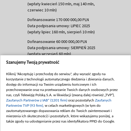
(wpłaty kwiecień 150 mln, maj 140 mln,
czerwiec 10 mln)
Dofinansowanie 170 000 000,00 PLN
Data podpisania umowy: LIPIEC 2025
(wpłaty lipiec 160 mln, sierpień 10 mln)
Dofinansowanie 60 000 000,00 PLN
Data podpisania umowy: SIERPIEŃ 2025
(wpłata wrzesień 60 mln)
Szanujemy Twoją prywatność
Dofinansowanie 635 783 051,21 PLN
Data podpisania umowy: WRZESIEŃ 2025
Kliknij "Akceptuję i przechodzę do serwisu", aby wyrazić zgody na
(wpłata wrzesień 100 mln, październik 350
korzystanie z technologii automatycznego śledzenia i zbierania danych,
mln, listopad 265 mln)
dostęp do informacji na Twoim urządzeniu końcowym i ich
przechowywanie oraz na przetwarzanie Twoich danych osobowych przez
Dofinansowanie 48 862 000,00 PLN
nas, czyli Telewizję Polską S.A. w likwidacji (zwaną dalej również „TVP”),
Data podpisania umowy: GRUDZIEŃ 2025
Zaufanych Partnerów z IAB* (1201 firm)
oraz pozostałych
Zaufanych
(wpłata grudzień 60,548 mln)
Partnerów TVP (93 firm)
, w celach marketingowych (w tym do
zautomatyzowanego dopasowania reklam do Twoich zainteresowań i
Dofinansowanie 900 000 000,00 PLN
mierzenia ich skuteczności) i pozostałych, które wskazujemy poniżej, a
Data podpisania umowy: LUTY 2026 (wpłata
także zgody na udostępnianie przez nas identyfikatora PPID do Google.
26 lutego 80 mln, 4 marca 370 mln,
8