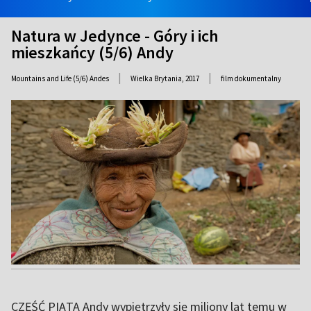
Natura w Jedynce - Góry i ich
mieszkańcy (5/6) Andy
|
|
Mountains and Life (5/6) Andes
Wielka Brytania,
2017
film dokumentalny
CZĘŚĆ PIĄTA Andy wypiętrzyły się miliony lat temu w