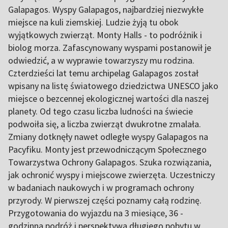
Galapagos. Wyspy Galapagos, najbardziej niezwykłe
miejsce na kuli ziemskiej. Ludzie żyją tu obok
wyjątkowych zwierząt. Monty Halls - to podróżnik i
biolog morza. Zafascynowany wyspami postanowił je
odwiedzić, a w wyprawie towarzyszy mu rodzina.
Czterdzieści lat temu archipelag Galapagos został
wpisany na listę światowego dziedzictwa UNESCO jako
miejsce o bezcennej ekologicznej wartości dla naszej
planety. Od tego czasu liczba ludności na świecie
podwoiła się, a liczba zwierząt dwukrotne zmalała.
Zmiany dotknęły nawet odległe wyspy Galapagos na
Pacyfiku. Monty jest przewodniczącym Społecznego
Towarzystwa Ochrony Galapagos. Szuka rozwiązania,
jak ochronić wyspy i miejscowe zwierzęta. Uczestniczy
w badaniach naukowych i w programach ochrony
przyrody. W pierwszej części poznamy całą rodzinę.
Przygotowania do wyjazdu na 3 miesiące, 36 -
godzinna podróż i perspektywa długiego pobytu w