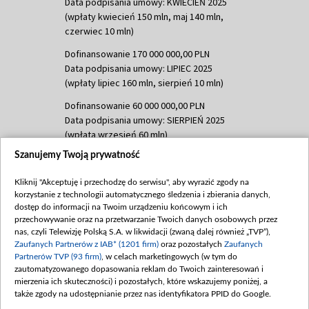
Data podpisania umowy: KWIECIEŃ 2025
(wpłaty kwiecień 150 mln, maj 140 mln,
czerwiec 10 mln)
Dofinansowanie 170 000 000,00 PLN
Data podpisania umowy: LIPIEC 2025
(wpłaty lipiec 160 mln, sierpień 10 mln)
Dofinansowanie 60 000 000,00 PLN
Data podpisania umowy: SIERPIEŃ 2025
(wpłata wrzesień 60 mln)
Szanujemy Twoją prywatność
Dofinansowanie 635 783 051,21 PLN
Data podpisania umowy: WRZESIEŃ 2025
Kliknij "Akceptuję i przechodzę do serwisu", aby wyrazić zgody na
(wpłata wrzesień 100 mln, październik 350
korzystanie z technologii automatycznego śledzenia i zbierania danych,
mln, listopad 265 mln)
dostęp do informacji na Twoim urządzeniu końcowym i ich
przechowywanie oraz na przetwarzanie Twoich danych osobowych przez
Dofinansowanie 48 862 000,00 PLN
nas, czyli Telewizję Polską S.A. w likwidacji (zwaną dalej również „TVP”),
Data podpisania umowy: GRUDZIEŃ 2025
Zaufanych Partnerów z IAB* (1201 firm)
oraz pozostałych
Zaufanych
(wpłata grudzień 60,548 mln)
Partnerów TVP (93 firm)
, w celach marketingowych (w tym do
zautomatyzowanego dopasowania reklam do Twoich zainteresowań i
Dofinansowanie 900 000 000,00 PLN
mierzenia ich skuteczności) i pozostałych, które wskazujemy poniżej, a
Data podpisania umowy: LUTY 2026 (wpłata
także zgody na udostępnianie przez nas identyfikatora PPID do Google.
26 lutego 80 mln, 4 marca 370 mln,
8