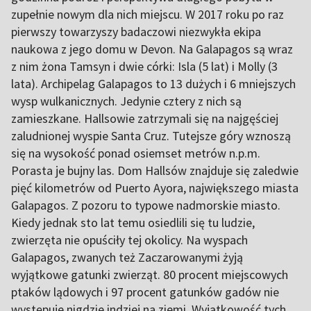
zupełnie nowym dla nich miejscu. W 2017 roku po raz
pierwszy towarzyszy badaczowi niezwykła ekipa
naukowa z jego domu w Devon. Na Galapagos są wraz
z nim żona Tamsyn i dwie córki: Isla (5 lat) i Molly (3
lata). Archipelag Galapagos to 13 dużych i 6 mniejszych
wysp wulkanicznych. Jedynie cztery z nich są
zamieszkane. Hallsowie zatrzymali się na najgęściej
zaludnionej wyspie Santa Cruz. Tutejsze góry wznoszą
się na wysokość ponad osiemset metrów n.p.m.
Porasta je bujny las. Dom Hallsów znajduje się zaledwie
pięć kilometrów od Puerto Ayora, największego miasta
Galapagos. Z pozoru to typowe nadmorskie miasto.
Kiedy jednak sto lat temu osiedlili się tu ludzie,
zwierzęta nie opuściły tej okolicy. Na wyspach
Galapagos, zwanych też Zaczarowanymi żyją
wyjątkowe gatunki zwierząt. 80 procent miejscowych
ptaków lądowych i 97 procent gatunków gadów nie
występuje nigdzie indziej na ziemi. Wyjątkowość tych