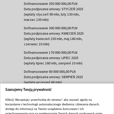
Dofinansowanie 350 000 000,00 PLN
Data podpisania umowy: STYCZEŃ 2025
(wpłaty styczeń 90 mln, luty 130 mln,
marzec 130 mln)
Dofinansowanie 300 000 000,00 PLN
Data podpisania umowy: KWIECIEŃ 2025
(wpłaty kwiecień 150 mln, maj 140 mln,
czerwiec 10 mln)
Dofinansowanie 170 000 000,00 PLN
Data podpisania umowy: LIPIEC 2025
(wpłaty lipiec 160 mln, sierpień 10 mln)
Dofinansowanie 60 000 000,00 PLN
Data podpisania umowy: SIERPIEŃ 2025
(wpłata wrzesień 60 mln)
Szanujemy Twoją prywatność
Dofinansowanie 635 783 051,21 PLN
Data podpisania umowy: WRZESIEŃ 2025
Kliknij "Akceptuję i przechodzę do serwisu", aby wyrazić zgody na
(wpłata wrzesień 100 mln, październik 350
korzystanie z technologii automatycznego śledzenia i zbierania danych,
mln, listopad 265 mln)
dostęp do informacji na Twoim urządzeniu końcowym i ich
przechowywanie oraz na przetwarzanie Twoich danych osobowych przez