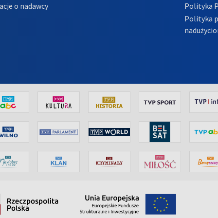
acje o nadawcy
Polityka 
Polityka 
nadużycio