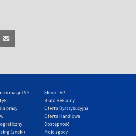
nformacji TVP
Sklep TVP
tyki
Biuro Reklamy
la prasy
Oferta Dystrybucyjna
ów
Oferta Handlowa
tograficzny
Dostępność
sing (znaki)
Moje zgody