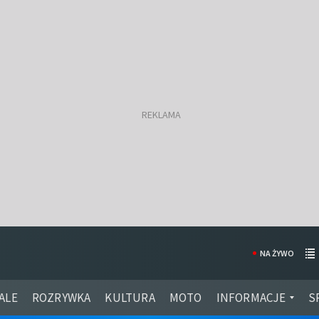
NA ŻYWO
ALE
ROZRYWKA
KULTURA
MOTO
INFORMACJE
S