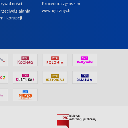
Prywatności
Procedura zgłoszeń
wewnętrznych
przeciwdziałania
m i korupcji