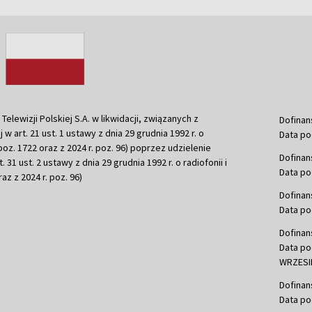
ewizji Polskiej S.A. w likwidacji, związanych z
Dofinan
j w art. 21 ust. 1 ustawy z dnia 29 grudnia 1992 r. o
Data po
r. poz. 1722 oraz z 2024 r. poz. 96) poprzez udzielenie
Dofinan
 31 ust. 2 ustawy z dnia 29 grudnia 1992 r. o radiofonii i
Data po
raz z 2024 r. poz. 96)
Dofinan
Data po
Dofinan
Data po
WRZESIE
Dofinan
Data po