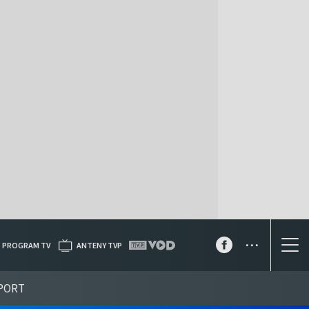
...
PROGRAM TV
ANTENY TVP
PORT