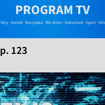
PROGRAM TV
Filmy
Seriale
Rozrywka
Dla dzieci
Dokument
Sport
Inf
p. 123