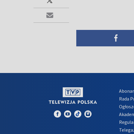
Abona
Rada 
Ogłosz
Akadem
Regula
Telega