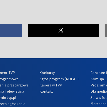
ment TVP
Konkursy
Centrum i
Programowa
Zgłoś program (ROPAT)
Komisja E
enia przetargowe
Kariera w TVP
Program d
ia Telewizyjna
Kontakt
Dla medi
min tvp.pl
Serwis fo
zeta ogłoszenia
Merchandi